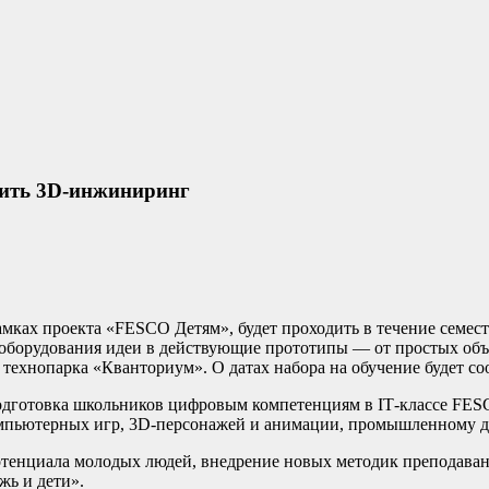
оить 3D-инжиниринг
мках проекта «FESCO Детям», будет проходить в течение семестр
оборудования идеи в действующие прототипы — от простых объе
ого технопарка «Кванториум». О датах набора на обучение будет 
подготовка школьников цифровым компетенциям в
IT
-классе
FES
омпьютерных игр, 3D-персонажей и анимации, промышленному д
потенциала молодых людей, внедрение новых методик преподава
жь и дети».