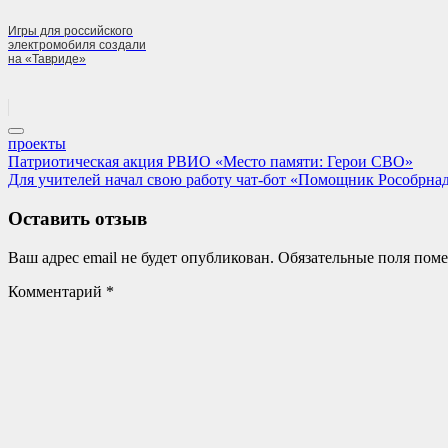
Игры для российского
электромобиля создали
на «Тавриде»
проекты
Навигация
Previous
Патриотическая акция РВИО «Место памяти: Герои СВО»
Post:
Next
Для учителей начал свою работу чат-бот «Помощник Рособрна
по
Post:
записям
Оставить отзыв
Ваш адрес email не будет опубликован.
Обязательные поля пом
Комментарий
*