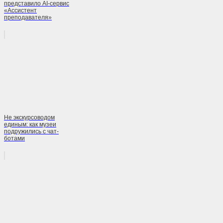
представило AI-сервис
«Ассистент
преподавателя»
Не экскурсоводом
единым: как музеи
подружились с чат-
ботами