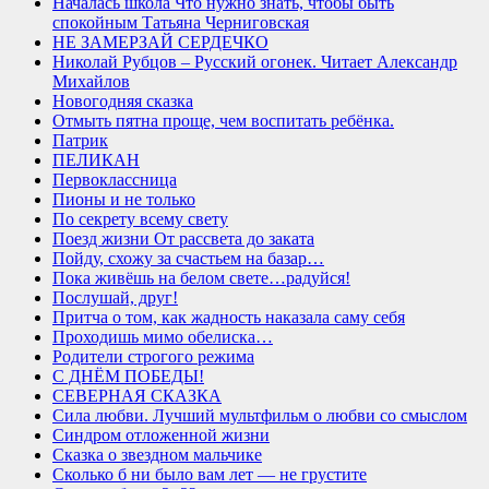
Началась школа Что нужно знать, чтобы быть
спокойным Татьяна Черниговская
НЕ ЗАМЕРЗАЙ СЕРДЕЧКО
Николай Рубцов – Русский огонек. Читает Александр
Михайлов
Новогодняя сказка
Отмыть пятна проще, чем воспитать ребёнка.
Патрик
ПЕЛИКАН
Первоклассница
Пионы и не только
По секрету всему свету
Поезд жизни От рассвета до заката
Пойду, схожу за счастьем на базар…
Пока живёшь на белом свете…радуйся!
Послушай, друг!
Притча о том, как жадность наказала саму себя
Проходишь мимо обелиска…
Родители строгого режима
С ДНЁМ ПОБЕДЫ!
СЕВЕРНАЯ СКАЗКА
Сила любви. Лучший мультфильм о любви со смыслом
Синдром отложенной жизни
Сказка о звездном мальчике
Сколько б ни было вам лет — не грустите