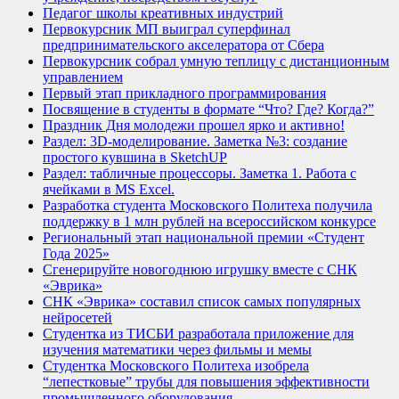
Педагог школы креативных индустрий
Первокурсник МП выиграл суперфинал
предпринимательского акселератора от Сбера
Первокурсник собрал умную теплицу с дистанционным
управлением
Первый этап прикладного программирования
Посвящение в студенты в формате “Что? Где? Когда?”
Праздник Дня молодежи прошел ярко и активно!
Раздел: 3D-моделирование. Заметка №3: создание
простого кувшина в SketchUP
Раздел: табличные процессоры. Заметка 1. Работа с
ячейками в MS Excel.
Разработка студента Московского Политеха получила
поддержку в 1 млн рублей на всероссийском конкурсе
Региональный этап национальной премии «Студент
Года 2025»
Сгенерируйте новогоднюю игрушку вместе с СНК
«Эврика»
СНК «Эврика» составил список самых популярных
нейросетей
Студентка из ТИСБИ разработала приложение для
изучения математики через фильмы и мемы
Студентка Московского Политеха изобрела
“лепестковые” трубы для повышения эффективности
промышленного оборудования