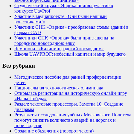
законотворческая инициатива»
Студенческий кружок Эврика принял участие в
конкурсе UavProf
Участие в медиапроекте «Они были нашими
ровесниками!»
Участник СНК «Эврика» преобразовал схемы зданий в
формат CAD
Участники СНК «Эврика» были приглашены на
городскую новогоднюю ёлку
Чемпионат «Калининградский космодром»
Школа UAVPROF: небесный капитан и мир будущего
Без рубрики
Методическое пособие для ранней профориентации
детей
Национальная технологическая олимпиада
Открылась регистрация на историческую онлайн-игру
«Наша Победа»
Раздел: текстовые процессоры. Заметка 10. Создание
диаграмм
Результаты исследования учёных Московского Политеха
помогут снизить количество аварий на дорогах и
производстве
Создание объявления (поворот текста)