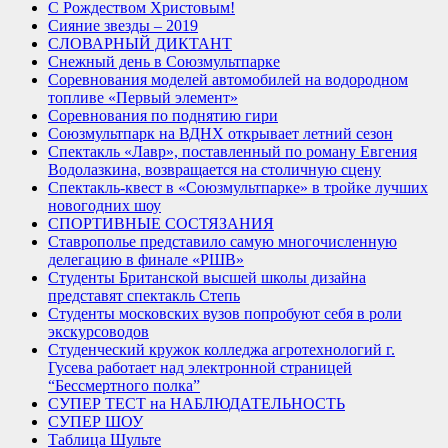
С Рождеством Христовым!
Сияние звезды – 2019
СЛОВАРНЫЙ ДИКТАНТ
Снежный день в Союзмультпарке
Соревнования моделей автомобилей на водородном
топливе «Первый элемент»
Соревнования по поднятию гири
Союзмультпарк на ВДНХ открывает летний сезон
Спектакль «Лавр», поставленный по роману Евгения
Водолазкина, возвращается на столичную сцену
Спектакль-квест в «Союзмультпарке» в тройке лучших
новогодних шоу
СПОРТИВНЫЕ СОСТЯЗАНИЯ
Ставрополье представило самую многочисленную
делегацию в финале «РШВ»
Студенты Британской высшей школы дизайна
представят спектакль Степь
Студенты московских вузов попробуют себя в роли
экскурсоводов
Студенческий кружок колледжа агротехнологий г.
Гусева работает над электронной страницей
“Бессмертного полка”
СУПЕР ТЕСТ на НАБЛЮДАТЕЛЬНОСТЬ
СУПЕР ШОУ
Таблица Шульте