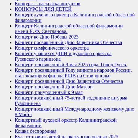
Конкурс— раскраска рисунков
КОНКУРСЫ ДЛЯ ДЕТЕЙ
Концерт духового оркестра Калининградской областной
филармонии
Концерт Калининградской областной филармонии
имени Е. Ф. Светланова.
Концерт ко Дню Победы 2023
Концерт посвящённый Дню Защитника Отечества
Концерт симфонического оркестра
Концерт учащихся ДШИ и духового оркестра
Гусевского гарнизона
Концерт, посвященный 9 мая 2025 года. Город Гусев.
Концерт, посвященный Году единства народов России,
стал экватором финала РШВ на Ставрополье
Концерт, посвященный Дню Защитника Отечества
Концерт, посвященный Дню Матери
Концерт, приуроченный к 9 мая
Концерт,посвящённый 75-летней годовщине штурма
Гумбиннена
Концерт,посвящённый Международному женскому дню
8 Марта
Концертный духовой оркестр Калининградской
филармонии
Кошка беспородная
Куда отправить детей на экскурсию осенью 2025