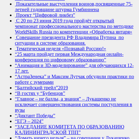
Показательные выступления воинов,посвященные 75-
летней годовщине штурма Гумбиннена
Проект “Цифровой ликбез”
С 20 по 23 июня 2019 года пройдёт открытый
чемпионат профессионального мастерства по методике
WorldSkills Russia по компетенции «Обработка янтаря»
Совещание президента РФ Владимира Путина по
ситуации в системе образования.
Тематическая неделя «Познавай Россию!»
“25 марта пройдет первая Международная онлайн-
конференция по цифровому образованию”
“Анимация и 3D-моделирование” для обучающихся 12-
17 лет.
“АстраЗенека” и Максим Лутчак обсудили практики по
работе с зумерами
“Балтийский трейл”2019
“В гостях у “Бубенцов”
“Главное – не баллы, а знания” – Лукашенко не
исключает совершенствования системы поступления в
вузы
“Диктант Победы”
“ЕГЭ – 2024”
“ЗАСЕДАНИЕ КОМИТЕТА ПО ОБРАЗОВАНИЮ
КАЛИНИНГРАДСКОЙ ТПП”
“Ломать ничего нельзя” – на совещании у Лукашенко