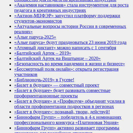
«Академия наставников» стала инструментом для роста
педагога в креативных индустриях
«Актион-МЦФЭР» запустил платформу поддержки
студентов-экономистов
«Актуальные вопросы истории России в современных
реалиях»
«Алые паруса-2025»
«Алые паруса» будут праздноваться 23 июня 2019 года
«Атомный диктант» можно написать с 1 сентября
«Балтийский Артек – 2019»
«Балтийский Артек на Виштынце – 2020»
«Безопасность во время пандемии в жизни и бизнесе»
«Бессмертный полк онлайн»: открыта регистрация
участников
«Библионочь-2019» в Гусеве!
«Билет в будущее» — совместный проект
«Билет в будущее» будет развивать совместные
профориентационные проекты
«Билет в будущее» и «Профилум» объединят усилия в
области профориентации подростков в регионах
«Билет в будущее»: познавай, твори, действуй!
«Биннофарм Групп» – победитель в 4-х номинациях
профессионального конкурса «Платиновая Унция»
«Биннофарм Групп» активно развивает программы