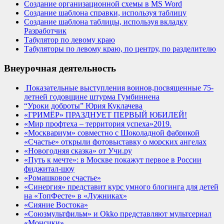
Создание организационной схемы в MS Word
Создание шаблона справки, используя таблицу
Создание шаблона таблицы, используя вкладку
Разработчик
Табулятор по левому краю
Табуляторы по левому краю, по центру, по разделителю
Внеурочная деятельность
Показательные выступления воинов,посвященные 75-
летней годовщине штурма Гумбиннена
“Уроки доброты” Юрия Куклачева
«ГРИМЁР» ПРАЗДНУЕТ ПЕРВЫЙ ЮБИЛЕЙ!
«Мир профтеха – территория успеха»2019.
«Москвариум» совместно с Шоколадной фабрикой
«Счастье» открыли фотовыставку о морских ангелах
«Новогодняя сказка» от Учи.ру
«Путь к мечте»: в Москве покажут первое в России
фиджитал-шоу
«Ромашковое счастье»
«Синергия» представит курс умного блогинга для детей
на «ТопФесте» в «Лужниках»
«Сияние Востока»
«Союзмультфильм» и Okko представляют мультсериал
«Монсики»