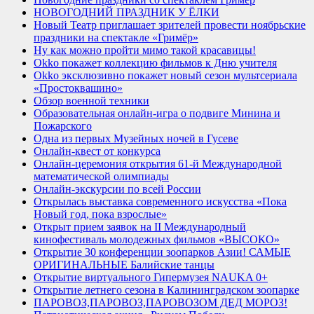
НОВОГОДНИЙ ПРАЗДНИК У ЁЛКИ
Новый Театр приглашает зрителей провести ноябрьские
праздники на спектакле «Гримёр»
Ну как можно пройти мимо такой красавицы!
Оkko покажет коллекцию фильмов к Дню учителя
Оkko эксклюзивно покажет новый сезон мультсериала
«Простоквашино»
Обзор военной техники
Образовательная онлайн-игра о подвиге Минина и
Пожарского
Одна из первых Музейных ночей в Гусеве
Онлайн-квест от конкурса
Онлайн-церемония открытия 61-й Международной
математической олимпиады
Онлайн-экскурсии по всей России
Открылась выставка современного искусства «Пока
Новый год, пока взрослые»
Открыт прием заявок на II Международный
кинофестиваль молодежных фильмов «ВЫСОКО»
Открытие 30 конференции зоопарков Азии! САМЫЕ
ОРИГИНАЛЬНЫЕ Балийские танцы
Открытие виртуального Гипермузея NAUKA 0+
Открытие летнего сезона в Калининградском зоопарке
ПАРОВОЗ,ПАРОВОЗ,ПАРОВОЗОМ ДЕД МОРОЗ!