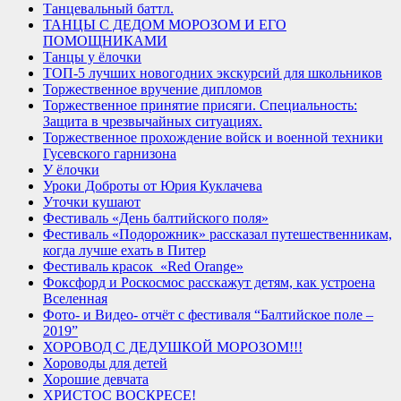
Танцевальный баттл.
ТАНЦЫ С ДЕДОМ МОРОЗОМ И ЕГО
ПОМОЩНИКАМИ
Танцы у ёлочки
ТОП-5 лучших новогодних экскурсий для школьников
Торжественное вручение дипломов
Торжественное принятие присяги. Специальность:
Защита в чрезвычайных ситуациях.
Торжественное прохождение войск и военной техники
Гусевского гарнизона
У ёлочки
Уроки Доброты от Юрия Куклачева
Уточки кушают
Фестиваль «День балтийского поля»
Фестиваль «Подорожник» рассказал путешественникам,
когда лучше ехать в Питер
Фестиваль красок «Red Orange»
Фоксфорд и Роскосмос расскажут детям, как устроена
Вселенная
Фото- и Видео- отчёт с фестиваля “Балтийское поле –
2019”
ХОРОВОД С ДЕДУШКОЙ МОРОЗОМ!!!
Хороводы для детей
Хорошие девчата
ХРИСТОС ВОСКРЕСЕ!