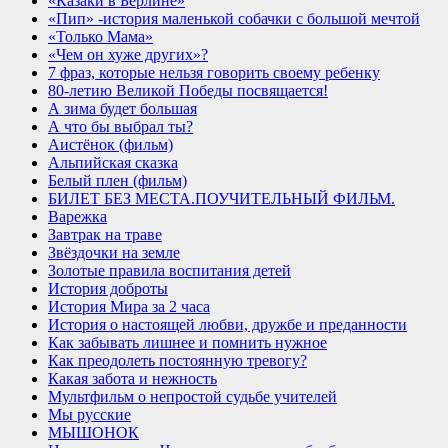
«Казаки в Берлине»
«Пип» -история маленькой собачки с большой мечтой
«Только Мама»
«Чем он хуже других»?
7 фраз, которые нельзя говорить своему ребенку
80-летию Великой Победы посвящается!
А зима будет большая
А что бы выбрал ты?
Аистёнок (фильм)
Альпийская сказка
Белый плен (фильм)
БИЛЕТ БЕЗ МЕСТА.ПОУЧИТЕЛЬНЫЙ ФИЛЬМ.
Варежка
Завтрак на траве
Звёздочки на земле
Золотые правила воспитания детей
История доброты
История Мира за 2 часа
История о настоящей любви, дружбе и преданности
Как забывать лишнее и помнить нужное
Как преодолеть постоянную тревогу?
Какая забота и нежность
Мультфильм о непростой судьбе учителей
Мы русские
МЫШОНОК