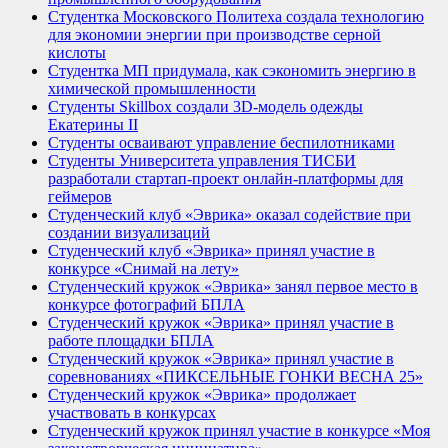
Студентка Московского Политеха создала технологию
для экономии энергии при производстве серной
кислоты
Студентка МП придумала, как сэкономить энергию в
химической промышленности
Студенты Skillbox создали 3D-модель одежды
Екатерины II
Студенты осваивают управление беспилотниками
Студенты Университета управления ТИСБИ
разработали стартап-проект онлайн-платформы для
геймеров
Студенческий клуб «Эврика» оказал содействие при
создании визуализаций
Студенческий клуб «Эврика» принял участие в
конкурсе «Снимай на лету»
Студенческий кружок «Эврика» занял первое место в
конкурсе фотографий БПЛА
Студенческий кружок «Эврика» принял участие в
работе площадки БПЛА
Студенческий кружок «Эврика» принял участие в
соревнованиях «ПИКСЕЛЬНЫЕ ГОНКИ ВЕСНА 25»
Студенческий кружок «Эврика» продолжает
участвовать в конкурсах
Студенческий кружок принял участие в конкурсе «Моя