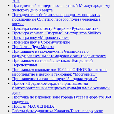
2020
Праздничный концерт, посвященный Международному
женскому дню 8 Марта
Президентская библиотека проводит мероприятия,
посвященные 65-летию первого полета человека в
космос
Премьера сезона: театр + цирк = «Русская мечта»
Премьера сериала “Впервые” от студентов Skillbox
Премьера шоу «Мировое турне»
Премьера шоу в Союзмультпарке
Прибытие Деда Мороза
Приглашаем на молодежный Чемпионат по
радиоуправляемым автомоделям с электродвигателем
Приглашаем на новый спектакль Театральной
Перспективы!
Приглашаем школьников 19.02 на ОЧНОЕ бесплатное
мероприятие в детский технопарк “Мосгормаш”
Приглашение на гала концерт “Звездная страна”
Приют «Преданное сердце» приглашает на
благотворительный спецпоказ мультфильма о кошачьей
душе
Прогулка по парковой зоне города Гусева в формате 360
градусов.
Прощай,МАСЛЕНИЦА!
Работы фотохудожника Клавихо-Телепнева украсят