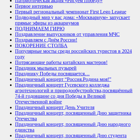
Патриотическая акция «Рисуем Победу»
Первое интервью
Первый региональный чемпионат First Lego League
Подводный мир у вас дома: «Москвариум» запускает
прямые эфиры из аквариумов
ПОДНИМАЕМ ГИРЮ
Поздравление выпускников от управления МЧС
Поздравляем с Днём России!
ПОКОРЕНИЕ СТОЛБА
Популярные мосты среди российских туристов в 2024
году
Потрясающие работы китайских мастеров!
Праздник мыльных пузырей
Празднику Победы посвящается…
Праздничный концерт “Россия.Родина моя!”
Праздничный концерт Гусевского колледжа
агротехнологий и природообустройства,посвящённый
74-й годовщине со дня Победы в Великой
Отечественной войне
Праздничный концерт День Учителя
Праздничный концерт, посвященный Дню защитника
Отечества
Праздничный концерт, посвященный Дню народного
единства
Праздничный концерт, посвященный Дню студента