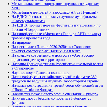
Музыкальная композиция, посвященная сотрудникам
МЧС
Мультфильм для детей и взрослых:«Ай да Пушкин!»
На ВДНХ бесплатно покажут лучшие мультфильмы
«Союзмультфильма»
На ВДНХ пройдет первый фестиваль путешествий по
России «Подорожник»
На кинофестивале «Мост» от «Таврида.АРТ» покажут
громкие премьеры года
На природе
На фестивале «Портал 2030-2050» в «Сколково»
покажут советскую фантастику на пленке
На ярмарке современного искусства «Арт Россия»
представят детскую территорию
Названы Гран-при финала Российской школьной весны
в Ставрополе
Научное шоу «Границы познания».
Начал работу сайт онлайн-экскурсий в формате 360
градусов по ведущим научным лабораториям страны
Началась регистрация на третий сезон обучающей игры
«Школа Рыбаков Фонда»
Начинается показ нового сезона спектакля «Гример»
Никиты смогут бесплатно посетить Futurione_23
февраля
Новогодние праздники со спектаклем Гример