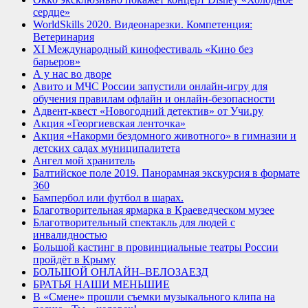
сердце»
WorldSkills 2020. Видеонарезки. Компетенция:
Ветеринария
XI Международный кинофестиваль «Кино без
барьеров»
А у нас во дворе
Авито и МЧС России запустили онлайн-игру для
обучения правилам офлайн и онлайн-безопасности
Адвент-квест «Новогодний детектив» от Учи.ру
Акция «Георгиевская ленточка»
Акция «Накорми бездомного животного» в гимназии и
детских садах муниципалитета
Ангел мой хранитель
Балтийское поле 2019. Панорамная экскурсия в формате
360
Бампербол или футбол в шарах.
Благотворительная ярмарка в Краеведческом музее
Благотворительный спектакль для людей с
инвалидностью
Большой кастинг в провинциальные театры России
пройдёт в Крыму
БОЛЬШОЙ ОНЛАЙН–ВЕЛОЗАЕЗД
БРАТЬЯ НАШИ МЕНЬШИЕ
В «Смене» прошли съемки музыкального клипа на