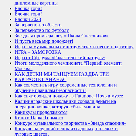
дипломные картины
Ёлочка,гори!
Ёлочка,гори!
Ёлочки 2023
За первенство области
За первенство по футболу
Звездная премьера шоу «Школа Снеговиков»
И пусть весь мир подождёт!
Игра на музыкальных инструментах и песни под гитару
ИГРА – ЗАМОРОЗКА
Игра от Сферума «Галактический патруль»
Итоги молодежного чемпионата “Первый элемент:
Москва”
КАК ДЕТКИ МЫ ТАНЦУЕМ РАЗ,ДВА,ТРИ
КАК РАСТЕТ АНАНАС
Как совместить игру, современные технологии и
обучение правилам безопасности?
Как спят орхидеи покажут в Futurione_Ночь в музее
Калининградские школьники собрали деньги на
операцию кошке, которую сбила машина
Каникулы продолжаются
Кино в Парке Горького
Конкурс музыкального творчества «Звезда спасения»
Конкурс на лучший венок из садовых, полевых и
луговых цветов.