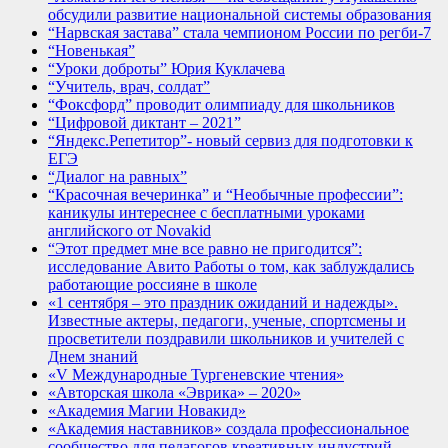
обсудили развитие национальной системы образования
“Нарвская застава” стала чемпионом России по регби-7
“Новенькая”
“Уроки доброты” Юрия Куклачева
“Учитель, врач, солдат”
“Фоксфорд” проводит олимпиаду для школьников
“Цифровой диктант – 2021”
“Яндекс.Репетитор”- новый сервиз для подготовки к
ЕГЭ
“Диалог на равных”
“Красочная вечеринка” и “Необычные профессии”:
каникулы интереснее с бесплатными уроками
английского от Novakid
“Этот предмет мне все равно не пригодится”:
исследование Авито Работы о том, как заблуждались
работающие россияне в школе
«1 сентября – это праздник ожиданий и надежды».
Известные актеры, педагоги, ученые, спортсмены и
просветители поздравили школьников и учителей с
Днем знаний
«V Международные Тургеневские чтения»
«Авторская школа «Эврика» – 2020»
«Академия Магии Новакид»
«Академия наставников» создала профессиональное
сообщество для педагогов креативных индустрий