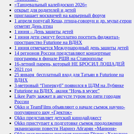
«Танцевальный калейдоскоп 2026»
открыт для родителей и детей
приглашает москвичей на карьерный форум
1 апреля попугай Кеша, птица-говорун и др. мульт-герои
отметят День птиц
1 июня – День защиты детей
1 июня дети смогут бесплатно посетить фиджитал-
пространство Futurione на ВДНХ
1 июня отмечается Международный день защиты детей
14 регионов России представляют концертные
программы в финале РШВ на Ставрополье
16-летний парень, который НЕ БРОСИЛ ЛОШАДЕЙ
2021 год
25 января_бесплатный вход для Татьян в Futurione на
ВДНХ
3-метровый “Гиперкуб” появился в ЦДМ на Лубянке
Futurione на ВДНХ_акция “Ночь в музее”
Likee Party зажжет в августе туром по пяти городам
России
Okko и TeamFilms объявляют о начале съемок научно-
популярного шоу «Гдекток»
Okko представляет детский кинодайджест
Okko приступает к подготовке съемок продолжения
экранизации повести Наринэ Абгарян «Манюня»
Okko эксклюзивно покажет концерт Disney «Холодное