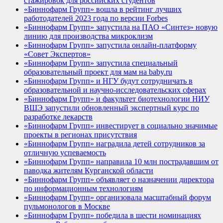
стажировок для российских студентов
«Биннофарм Групп» вошла в рейтинг лучших
работодателей 2023 года по версии Forbes
«Биннофарм Групп» запустила на ПАО «Синтез» новую
линию для производства микроклизм
«Биннофарм Групп» запустила онлайн-платформу
«Совет Экспертов»
«Биннофарм Групп» запустила специальный
образовательный проект для мам на baby.ru
«Биннофарм Групп» и НГУ будут сотрудничать в
образовательной и научно-исследовательских сферах
«Биннофарм Групп» и факультет биотехнологии НИУ
ВШЭ запустили обновленный экспертный курс по
разработке лекарств
«Биннофарм Групп» инвестирует в социально значимые
проекты в регионах присутствия
«Биннофарм Групп» наградила детей сотрудников за
отличную успеваемость
«Биннофарм Групп» направила 10 млн пострадавшим от
паводка жителям Курганской области
«Биннофарм Групп» объявляет о назначении директора
по информационным технологиям
«Биннофарм Групп» организовала масштабный форум
пульмонологов в Москве
«Биннофарм Групп» победила в шести номинациях