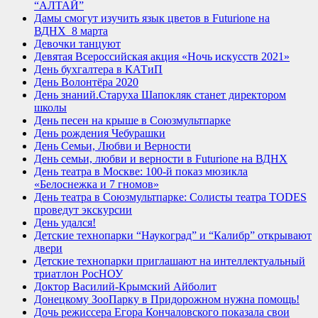
“АЛТАЙ”
Дамы смогут изучить язык цветов в Futurione на
ВДНХ_8 марта
Девочки танцуют
Девятая Всероссийская акция «Ночь искусств 2021»
День бухгалтера в КАТиП
День Волонтёра 2020
День знаний.Старуха Шапокляк станет директором
школы
День песен на крыше в Союзмультпарке
День рождения Чебурашки
День Семьи, Любви и Верности
День семьи, любви и верности в Futurione на ВДНХ
День театра в Москве: 100-й показ мюзикла
«Белоснежка и 7 гномов»
День театра в Союзмультпарке: Солисты театра TODES
проведут экскурсии
День удался!
Детские технопарки “Наукоград” и “Калибр” открывают
двери
Детские технопарки приглашают на интеллектуальный
триатлон РосНОУ
Доктор Василий-Крымский Айболит
Донецкому ЗооПарку в Придорожном нужна помощь!
Дочь режиссера Егора Кончаловского показала свои