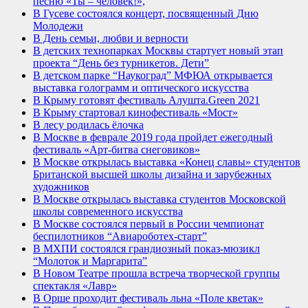
песню «Ты – человек!»,
В Гусеве состоялся концерт, посвященный Дню
Молодежи
В День семьи, любви и верности
В детских технопарках Москвы стартует новый этап
проекта “День без турникетов. Дети”
В детском парке “Наукоград” МФЮА открывается
выставка голограмм и оптического искусства
В Крыму готовят фестиваль Алушта.Green 2021
В Крыму стартовал кинофестиваль «Мост»
В лесу родилась ёлочка
В Москве в феврале 2019 года пройдет ежегодный
фестиваль «Арт-битва снеговиков»
В Москве открылась выставка «Конец славы» студентов
Британской высшей школы дизайна и зарубежных
художников
В Москве открылась выставка студентов Московской
школы современного искусства
В Москве состоялся первый в России чемпионат
беспилотников “Авиароботех-старт”
В МХПИ состоялся грандиозный показ-мюзикл
“Молоток и Маргарита”
В Новом Театре прошла встреча творческой группы
спектакля «Лавр»
В Орше проходит фестиваль льна «Поле кветак»