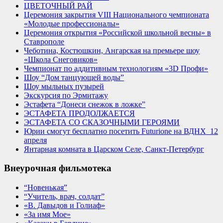
ЦВЕТОЧНЫЙ РАЙ
Церемония закрытия VIII Национального чемпионата
«Молодые профессионалы»
Церемония открытия «Российской школьной весны» в
Ставрополе
Чеботина, Костюшкин, Ангарская на премьере шоу
«Школа Снеговиков»
Чемпионат по аддитивным технологиям «3D Профи»
Шоу “Дом танцующей воды”
Шоу мыльных пузырей
Экскурсия по Эрмитажу
Эстафета “Донеси снежок в ложке”
ЭСТАФЕТА ПРОДОЛЖАЕТСЯ
ЭСТАФЕТА СО СКАЗОЧНЫМИ ГЕРОЯМИ
Юрии смогут бесплатно посетить Futurione на ВДНХ_12
апреля
Янтарная комната в Царском Селе, Санкт-Петербург
Внеурочная фильмотека
“Новенькая”
“Учитель, врач, солдат”
«В. Давыдов и Голиаф»
«За имя Мое»