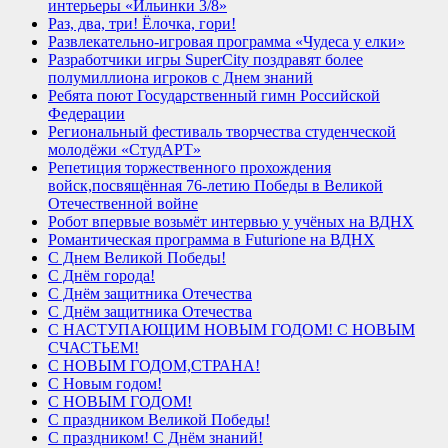
интерьеры «Ильинки 3/8»
Раз, два, три! Ёлочка, гори!
Развлекательно-игровая программа «Чудеса у елки»
Разработчики игры SuperCity поздравят более
полумиллиона игроков с Днем знаний
Ребята поют Государственный гимн Российской
Федерации
Региональный фестиваль творчества студенческой
молодёжи «СтудАРТ»
Репетиция торжественного прохождения
войск,посвящённая 76-летию Победы в Великой
Отечественной войне
Робот впервые возьмёт интервью у учёных на ВДНХ
Романтическая программа в Futurione на ВДНХ
С Днем Великой Победы!
С Днём города!
С Днём защитника Отечества
С Днём защитника Отечества
С НАСТУПАЮЩИМ НОВЫМ ГОДОМ! С НОВЫМ
СЧАСТЬЕМ!
С НОВЫМ ГОДОМ,СТРАНА!
С Новым годом!
С НОВЫМ ГОДОМ!
С праздником Великой Победы!
С праздником! С Днём знаний!