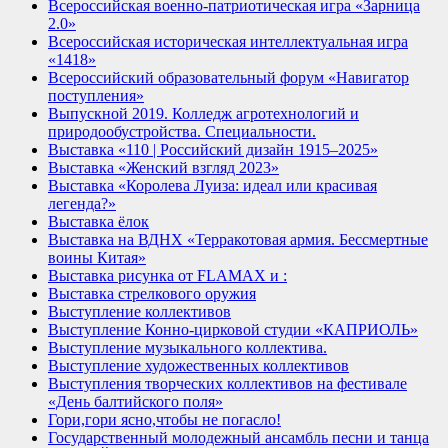
Всероссийская военно-патриотическая игра «Зарница
2.0»
Всероссийская историческая интеллектуальная игра
«1418»
Всероссийский образовательный форум «Навигатор
поступления»
Выпускной 2019. Колледж агротехнологий и
природообустройства. Специальности.
Выставка «110 | Российский дизайн 1915–2025»
Выставка «Женский взгляд 2023»
Выставка «Королева Луиза: идеал или красивая
легенда?»
Выставка ёлок
Выставка на ВДНХ «Терракотовая армия. Бессмертные
воины Китая»
Выставка рисунка от FLAMAX и :
Выставка стрелкового оружия
Выступление коллективов
Выступление Конно-цирковой студии «КАПРИОЛЬ»
Выступление музыкального коллектива.
Выступление художественных коллективов
Выступления творческих коллективов на фестивале
«День балтийского поля»
Гори,гори ясно,чтобы не погасло!
Государственный молодежный ансамбль песни и танца