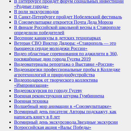
В Петербурге пройдет форум социальных инвестиций
«Родные города»
В роли экскурсоводов
В Санкт-Петербурге пройдет Нобелевский фестиваль
В Союзмультпарке откроется Почта Деда Мороза
В финале Российской школьной весны в Ставрополе
определили победителей
Весенние каникулы в детских технопарках
Ветеран СВО Виктор Дядюра: «Ставрополь — это
бьющееся сердце молодежи России»
Видео областные соревнования по аджилити в 360,
посвящённые дню города Гусева 2019
Видеоматериалы репортажа о Выставке «Россия»
Видеонарезки профессиональные пробы в Колледже
агротехнологий и природообустройства
Видеоподарок от творческого коллектива
«Импровизация»
Видеоэкскурсия по городу Гусеву
Военная реконструкция штурма Гумбиннена
Военная техника
Волшебный мир анимации в «Союзмультпарке»
Всемирный день писателя: Авторы подскажут, как
написать книгу в 8 лет
Всемирный день экскурсовода.Звездные экскурсии
Всероссийская акция «Вальс Победы»