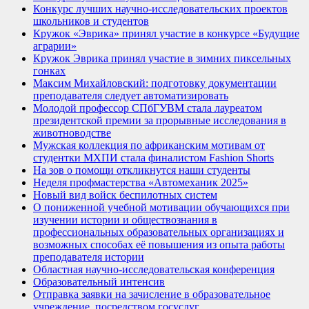
Конкурс лучших научно-исследовательских проектов
школьников и студентов
Кружок «Эврика» принял участие в конкурсе «Будущие
аграрии»
Кружок Эврика принял участие в зимних пиксельных
гонках
Максим Михайловский: подготовку документации
преподавателя следует автоматизировать
Молодой профессор СПбГУВМ стала лауреатом
президентской премии за прорывные исследования в
животноводстве
Мужская коллекция по африканским мотивам от
студентки МХПИ стала финалистом Fashion Shorts
На зов о помощи откликнутся наши студенты
Неделя профмастерства «Автомеханик 2025»
Новый вид войск беспилотных систем
О пониженной учебной мотивации обучающихся при
изучении истории и обществознания в
профессиональных образовательных организациях и
возможных способах её повышения из опыта работы
преподавателя истории
Областная научно-исследовательская конференция
Образовательный интенсив
Отправка заявки на зачисление в образовательное
учреждение, посредством госуслуг