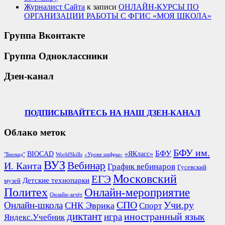
Журналист Сайта
к записи
ОНЛАЙН-КУРСЫ ПО
ОРГАНИЗАЦИИ РАБОТЫ С ФГИС «МОЯ ШКОЛА»
Группа Вконтакте
Группа Одноклассники
Дзен-канал
ПОДПИСЫВАЙТЕСЬ НА НАШ ДЗЕН-КАНАЛ
Облако меток
БФУ им.
БФУ
BIOCAD
«ЯКласс»
"Биокад"
WorldSkills
«Уроке цифры»
ВУЗ
Вебинар
И. Канта
График вебинаров
Гусевский
Московский
ЕГЭ
Детские технопарки
музей
Политех
Онлайн-мероприятие
Онлайн-зачёт
СПО
Онлайн-школа
Учи.ру
СНК Эврика
Спорт
диктант
иностранный язык
игра
Яндекс.Учебник