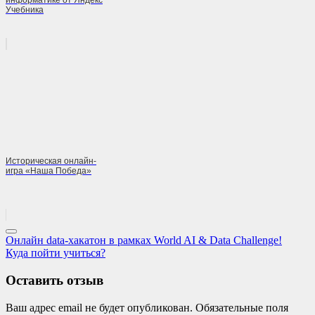
информатике от Яндекс
Учебника
Историческая онлайн-
игра «Наша Победа»
Навигация
Previous
Онлайн data-хакатон в рамках World AI & Data Challenge!
Post:
Next
Куда пойти учиться?
по
Post:
записям
Оставить отзыв
Ваш адрес email не будет опубликован.
Обязательные поля