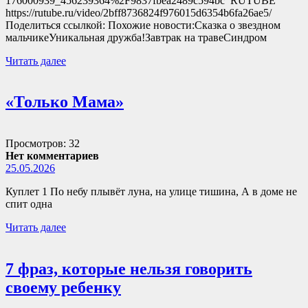
176000939_456239364%2F9837fbea2489c594bc RUTUBE
https://rutube.ru/video/2bff8736824f976015d6354b6fa26ae5/
Поделиться ссылкой: Похожие новости:Сказка о звездном
мальчикеУникальная дружба!Завтрак на травеСиндром
Читать далее
«Только Мама»
Просмотров: 32
Нет комментариев
25.05.2026
Куплет 1 По небу плывёт луна, на улице тишина, А в доме не
спит одна
Читать далее
7 фраз, которые нельзя говорить
своему ребенку