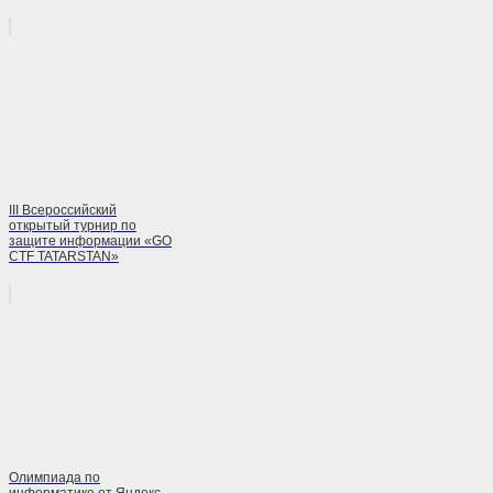
III Всероссийский
открытый турнир по
защите информации «GO
CTF TATARSTAN»
Олимпиада по