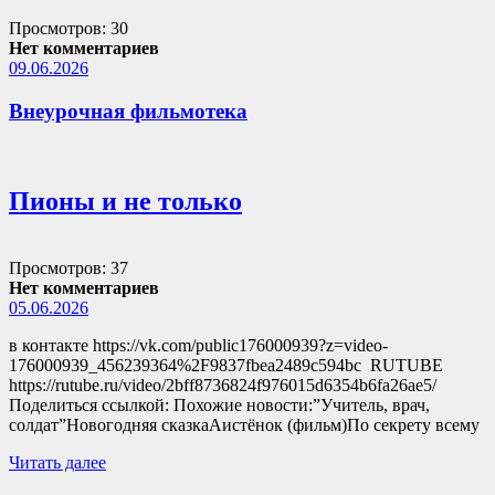
Просмотров: 30
Нет комментариев
09.06.2026
Внеурочная фильмотека
Пионы и не только
Просмотров: 37
Нет комментариев
05.06.2026
в контакте https://vk.com/public176000939?z=video-
176000939_456239364%2F9837fbea2489c594bc RUTUBE
https://rutube.ru/video/2bff8736824f976015d6354b6fa26ae5/
Поделиться ссылкой: Похожие новости:”Учитель, врач,
солдат”Новогодняя сказкаАистёнок (фильм)По секрету всему
Читать далее