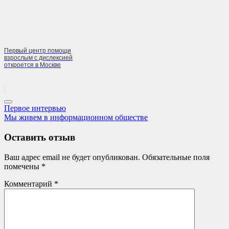
Первый центр помощи
взрослым с дислексией
откроется в Москве
Навигация
Previous
Первое интервью
Post:
Next
Мы живем в информационном обществе
по
Post:
записям
Оставить отзыв
Ваш адрес email не будет опубликован.
Обязательные поля
помечены
*
Комментарий
*