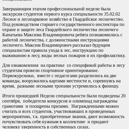
Завершающим этапом профессиональной недели была
экскурсия студентов первого курса специальности 35.02.02
Лесное и лесопарковое хозяйство в Гвардейское лесничество.
Под руководством старшего государственного инспектора по
охране и защите леса Гвардейского лесничества лесничего
Канатьева Максима Владимировича ребята познакомились с
работой лесничества, с должностными инструкциями
лесничего. Максим Владимирович рассказал будущим
специалистам правила ухода в лес, инструкцию по
выживанию в лесу, виды лесных пожаров и их профилактику.
Для ознакомления на практике со спецификой работы в лесу
студентам провели спортивное ориентирование.
Первокурсники, вместе с педагогами разделились на две
команды, вооружились картами местности и, соревнуясь на
время, разными лесными тропами устремились к финишу.
Итоги прошедшей Недели специальности были подведены 20
сентября, победители конкурсов и олимпиад награждены
грамотами и поощрены призами. Награжденными можно
считать и всех студентов, участвовавших в проведенных
мероприятиях, т.к. приобретенные знания, дают возможность
почувствовать себя нужным в коллективе и придают
человеку уверенность в собственных силах.