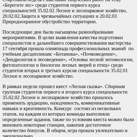
«Берегите лес» среди студентов первого курса
специальностей 35.02.02 Лесное и лесопарковое хозяйство,
20.02.02.Защита в чрезвычайных ситуациях и 20.02.03
Природоохранное обустройство территории.
Последующие дни были насыщены разнообразными
мероприятиями. В целях выявления качества подготовки
специалистов и дальнейшего совершенствования мастерства
17 сентября прошла олимпиада профессиональных знаний по
учебным дисциплинам: «Ботаника», «Почвоведение»,
«Дендрология и лесоведение», «Основы лесной энтомологии,
фитопатологии и биологии лесных зверей и птиц» среди
студентов вторых и третьих курсов специальности 35.02.01
Лесное и лесопарковое хозяйство.
В рамках недели прошел квест «Лесная сказка». Сборным
группам студентов первого и второго курса специальности
35.02.02 Лесное и лесопарковое хозяйство пришлось
применить эрудицию, находчивость, коммуникативные
навыки и креативность. Конкурс состоял из нескольких
этапов, на каждом из которых команды выполняли
определенные задания, также по условиям квеста можно было
миновать некоторые станции, накопив достаточное
количество бонусов. В общем, игра прошла увлекательно и
эмоционально.