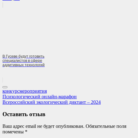
В Гусеве будут готовить
специалистов в сфере
аддитивных технологий
конкурс
мероприятия
Навигация
Previous
Психологический онлайн-марафон
Post:
Next
Всероссийский экологический диктант – 2024
по
Post:
записям
Оставить отзыв
Ваш адрес email не будет опубликован.
Обязательные поля
помечены
*