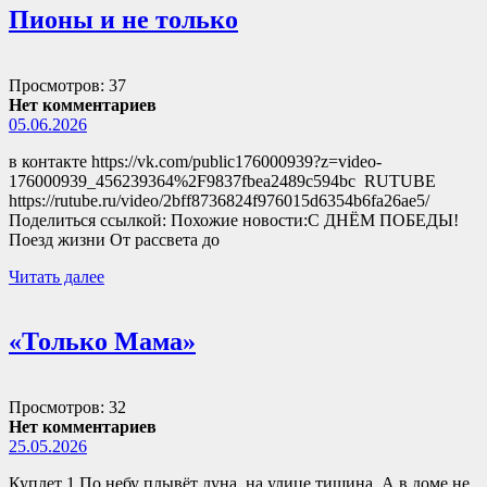
Пионы и не только
Просмотров: 37
Нет комментариев
05.06.2026
в контакте https://vk.com/public176000939?z=video-
176000939_456239364%2F9837fbea2489c594bc RUTUBE
https://rutube.ru/video/2bff8736824f976015d6354b6fa26ae5/
Поделиться ссылкой: Похожие новости:С ДНЁМ ПОБЕДЫ!
Поезд жизни От рассвета до
Читать далее
«Только Мама»
Просмотров: 32
Нет комментариев
25.05.2026
Куплет 1 По небу плывёт луна, на улице тишина, А в доме не