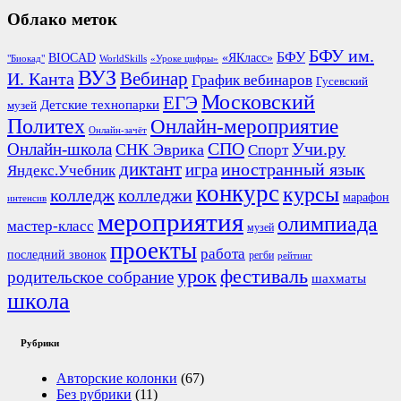
Облако меток
БФУ им.
БФУ
BIOCAD
«ЯКласс»
"Биокад"
WorldSkills
«Уроке цифры»
ВУЗ
Вебинар
И. Канта
График вебинаров
Гусевский
Московский
ЕГЭ
Детские технопарки
музей
Политех
Онлайн-мероприятие
Онлайн-зачёт
СПО
Онлайн-школа
Учи.ру
СНК Эврика
Спорт
диктант
иностранный язык
игра
Яндекс.Учебник
конкурс
курсы
колледж
колледжи
марафон
интенсив
мероприятия
олимпиада
мастер-класс
музей
проекты
работа
последний звонок
регби
рейтинг
урок
фестиваль
родительское собрание
шахматы
школа
Рубрики
Авторские колонки
(67)
Без рубрики
(11)