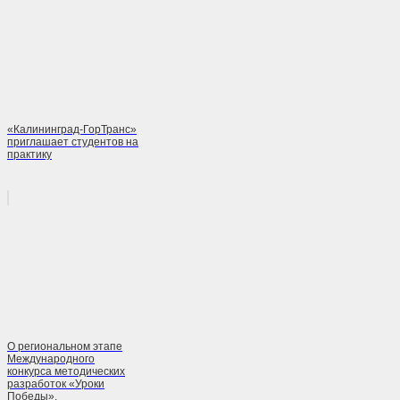
«Калининград-ГорТранс»
приглашает студентов на
практику
О региональном этапе
Международного
конкурса методических
разработок «Уроки
Победы».