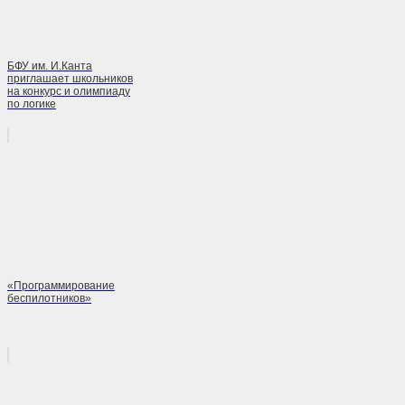
БФУ им. И.Канта
приглашает школьников
на конкурс и олимпиаду
по логике
«Программирование
беспилотников»