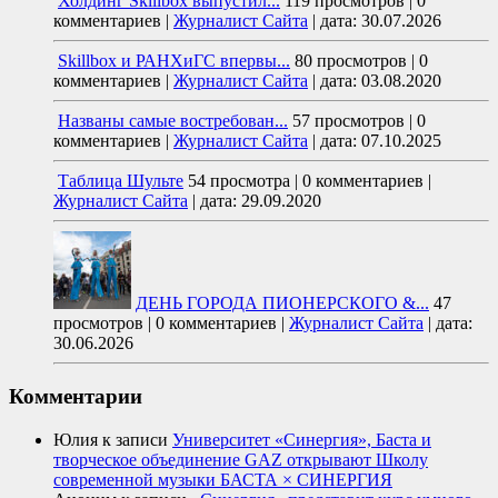
Холдинг Skillbox выпустил...
119 просмотров
|
0
комментариев
|
Журналист Сайта
|
дата: 30.07.2026
Skillbox и РАНХиГС впервы...
80 просмотров
|
0
комментариев
|
Журналист Сайта
|
дата: 03.08.2020
Названы самые востребован...
57 просмотров
|
0
комментариев
|
Журналист Сайта
|
дата: 07.10.2025
Таблица Шульте
54 просмотра
|
0 комментариев
|
Журналист Сайта
|
дата: 29.09.2020
ДЕНЬ ГОРОДА ПИОНЕРСКОГО &...
47
просмотров
|
0 комментариев
|
Журналист Сайта
|
дата:
30.06.2026
Комментарии
Юлия
к записи
Университет «Синергия», Баста и
творческое объединение GAZ открывают Школу
современной музыки БАСТА × СИНЕРГИЯ