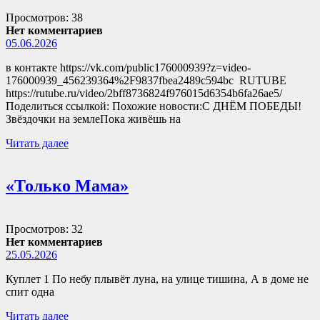
Просмотров: 38
Нет комментариев
05.06.2026
в контакте https://vk.com/public176000939?z=video-
176000939_456239364%2F9837fbea2489c594bc RUTUBE
https://rutube.ru/video/2bff8736824f976015d6354b6fa26ae5/
Поделиться ссылкой: Похожие новости:С ДНЁМ ПОБЕДЫ!
Звёздочки на землеПока живёшь на
Читать далее
«Только Мама»
Просмотров: 32
Нет комментариев
25.05.2026
Куплет 1 По небу плывёт луна, на улице тишина, А в доме не
спит одна
Читать далее