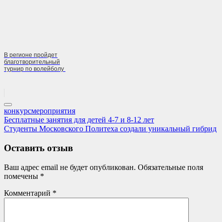
В регионе пройдет
благотворительный
турнир по волейболу
конкурс
мероприятия
Навигация
Previous
Бесплатные занятия для детей 4-7 и 8-12 лет
Post:
Next
Студенты Московского Политеха создали уникальный гибрид
по
Post:
записям
Оставить отзыв
Ваш адрес email не будет опубликован.
Обязательные поля
помечены
*
Комментарий
*