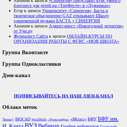
Аноним
к записи
«Синергия» представит курс умного
блогинга для детей на «ТопФесте» в «Лужниках»
Егор
к записи
Университет «Синергия», Баста и
творческое объединение GAZ открывают Школу
современной музыки БАСТА × СИНЕРГИЯ
Аноним
к записи
Адвент-квест «Новогодний детектив»
от Учи.ру
Журналист Сайта
к записи
ОНЛАЙН-КУРСЫ ПО
ОРГАНИЗАЦИИ РАБОТЫ С ФГИС «МОЯ ШКОЛА»
Группа Вконтакте
Группа Одноклассники
Дзен-канал
ПОДПИСЫВАЙТЕСЬ НА НАШ ДЗЕН-КАНАЛ
Облако меток
БФУ им.
БФУ
BIOCAD
«ЯКласс»
"Биокад"
WorldSkills
«Уроке цифры»
ВУЗ
Вебинар
И. Канта
График вебинаров
Гусевский