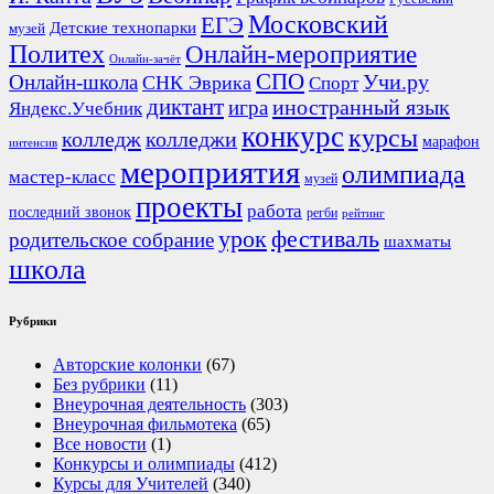
Московский
ЕГЭ
Детские технопарки
музей
Политех
Онлайн-мероприятие
Онлайн-зачёт
СПО
Онлайн-школа
Учи.ру
СНК Эврика
Спорт
диктант
иностранный язык
игра
Яндекс.Учебник
конкурс
курсы
колледж
колледжи
марафон
интенсив
мероприятия
олимпиада
мастер-класс
музей
проекты
работа
последний звонок
регби
рейтинг
урок
фестиваль
родительское собрание
шахматы
школа
Рубрики
Авторские колонки
(67)
Без рубрики
(11)
Внеурочная деятельность
(303)
Внеурочная фильмотека
(65)
Все новости
(1)
Конкурсы и олимпиады
(412)
Курсы для Учителей
(340)