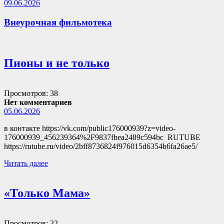
09.06.2026
Внеурочная фильмотека
Пионы и не только
Просмотров: 38
Нет комментариев
05.06.2026
в контакте https://vk.com/public176000939?z=video-
176000939_456239364%2F9837fbea2489c594bc RUTUBE
https://rutube.ru/video/2bff8736824f976015d6354b6fa26ae5/
Читать далее
«Только Мама»
Просмотров: 32