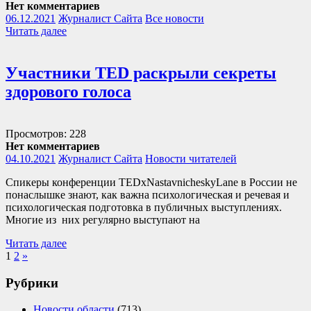
Нет комментариев
06.12.2021
Журналист Сайта
Все новости
Читать далее
Участники TED раскрыли секреты
здорового голоса
Просмотров: 228
Нет комментариев
04.10.2021
Журналист Сайта
Новости читателей
Спикеры конференции TEDxNastavnicheskyLane в России не
понаслышке знают, как важна психологическая и речевая и
психологическая подготовка в публичных выступлениях.
Многие из них регулярно выступают на
Читать далее
Навигация
Next
1
2
»
Posts
по
Рубрики
записям
Новости области
(713)