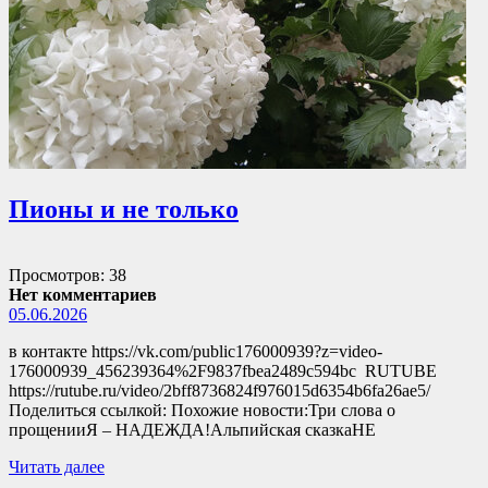
Пионы и не только
Просмотров: 38
Нет комментариев
05.06.2026
в контакте https://vk.com/public176000939?z=video-
176000939_456239364%2F9837fbea2489c594bc RUTUBE
https://rutube.ru/video/2bff8736824f976015d6354b6fa26ae5/
Поделиться ссылкой: Похожие новости:Три слова о
прощенииЯ – НАДЕЖДА!Альпийская сказкаНЕ
Читать далее