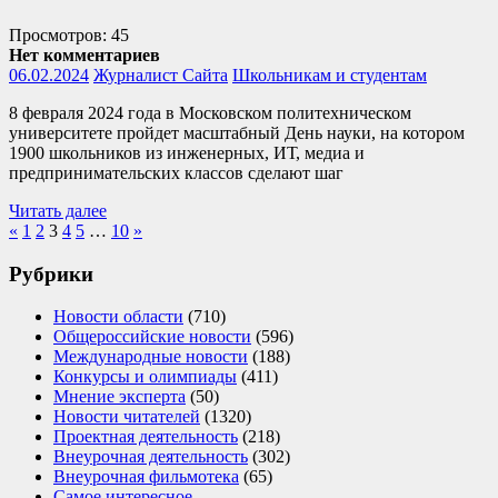
Просмотров: 45
Нет комментариев
06.02.2024
Журналист Сайта
Школьникам и студентам
8 февраля 2024 года в Московском политехническом
университете пройдет масштабный День науки, на котором
1900 школьников из инженерных, ИТ, медиа и
предпринимательских классов сделают шаг
Читать далее
Навигация
Previous
Next
«
1
2
3
4
5
…
10
»
Posts
Posts
по
Рубрики
записям
Новости области
(710)
Общероссийские новости
(596)
Международные новости
(188)
Конкурсы и олимпиады
(411)
Мнение эксперта
(50)
Новости читателей
(1320)
Проектная деятельность
(218)
Внеурочная деятельность
(302)
Внеурочная фильмотека
(65)
Самое интересное