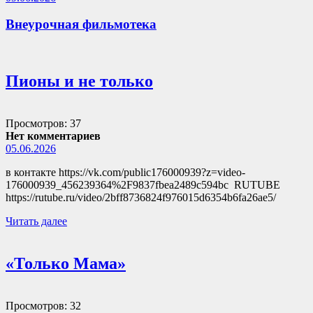
Внеурочная фильмотека
Пионы и не только
Просмотров: 37
Нет комментариев
05.06.2026
в контакте https://vk.com/public176000939?z=video-
176000939_456239364%2F9837fbea2489c594bc RUTUBE
https://rutube.ru/video/2bff8736824f976015d6354b6fa26ae5/
Читать далее
«Только Мама»
Просмотров: 32