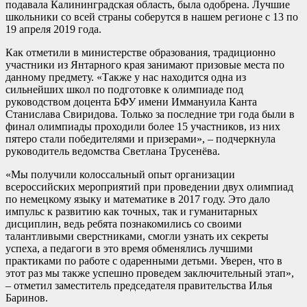
подавала Калининградская область, была одобрена. Лучшие
школьники со всей страны соберутся в нашем регионе с 13 по
19 апреля 2019 года.
Как отметили в министерстве образования, традиционно
участники из Янтарного края занимают призовые места по
данному предмету. «Также у нас находится одна из
сильнейших школ по подготовке к олимпиаде под
руководством доцента БФУ имени Иммануила Канта
Станислава Свиридова. Только за последние три года были в
финал олимпиады проходили более 15 участников, из них
пятеро стали победителями и призерами», – подчеркнула
руководитель ведомства Светлана Трусенёва.
«Мы получили колоссальный опыт организации
всероссийских мероприятий при проведении двух олимпиад
по немецкому языку и математике в 2017 году. Это дало
импульс к развитию как точных, так и гуманитарных
дисциплин, ведь ребята познакомились со своими
талантливыми сверстниками, смогли узнать их секреты
успеха, а педагоги в это время обменялись лучшими
практиками по работе с одаренными детьми. Уверен, что в
этот раз мы также успешно проведем заключительный этап»,
– отметил заместитель председателя правительства Илья
Баринов.