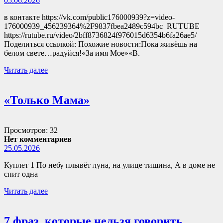
05.06.2026
в контакте https://vk.com/public176000939?z=video-
176000939_456239364%2F9837fbea2489c594bc RUTUBE
https://rutube.ru/video/2bff8736824f976015d6354b6fa26ae5/
Поделиться ссылкой: Похожие новости:Пока живёшь на
белом свете…радуйся!«За имя Мое»«В.
Читать далее
«Только Мама»
Просмотров: 32
Нет комментариев
25.05.2026
Куплет 1 По небу плывёт луна, на улице тишина, А в доме не
спит одна
Читать далее
7 фраз, которые нельзя говорить