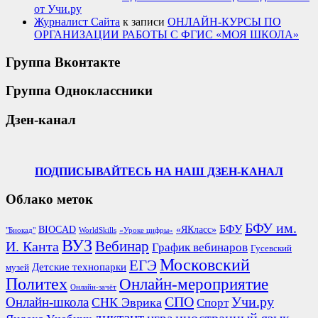
от Учи.ру
Журналист Сайта
к записи
ОНЛАЙН-КУРСЫ ПО
ОРГАНИЗАЦИИ РАБОТЫ С ФГИС «МОЯ ШКОЛА»
Группа Вконтакте
Группа Одноклассники
Дзен-канал
ПОДПИСЫВАЙТЕСЬ НА НАШ ДЗЕН-КАНАЛ
Облако меток
БФУ им.
БФУ
BIOCAD
«ЯКласс»
"Биокад"
WorldSkills
«Уроке цифры»
ВУЗ
Вебинар
И. Канта
График вебинаров
Гусевский
Московский
ЕГЭ
Детские технопарки
музей
Политех
Онлайн-мероприятие
Онлайн-зачёт
СПО
Онлайн-школа
Учи.ру
СНК Эврика
Спорт