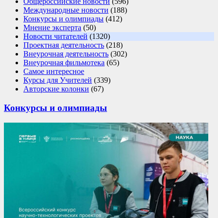
Общероссийские новости
(596)
Международные новости
(188)
Конкурсы и олимпиады
(412)
Мнение эксперта
(50)
Новости читателей
(1320)
Проектная деятельность
(218)
Внеурочная деятельность
(302)
Внеурочная фильмотека
(65)
Самое интересное
Курсы для Учителей
(339)
Авторские колонки
(67)
Конкурсы и олимпиады