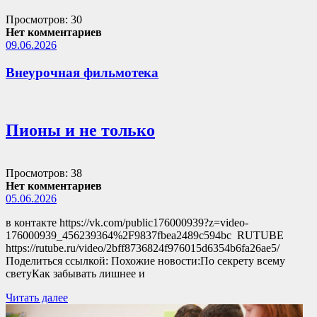
Просмотров: 30
Нет комментариев
09.06.2026
Внеурочная фильмотека
Пионы и не только
Просмотров: 38
Нет комментариев
05.06.2026
в контакте https://vk.com/public176000939?z=video-
176000939_456239364%2F9837fbea2489c594bc RUTUBE
https://rutube.ru/video/2bff8736824f976015d6354b6fa26ae5/
Поделиться ссылкой: Похожие новости:По секрету всему
светуКак забывать лишнее и
Читать далее