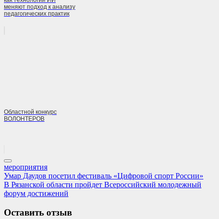
как технологии ИИ
меняют подход к анализу
педагогических практик
Областной конкурс
ВОЛОНТЕРОВ
мероприятия
Навигация
Previous
Умар Даудов посетил фестиваль «Цифровой спорт России»
Post:
Next
В Рязанской области пройдет Всероссийский молодежный
по
Post:
форум достижений
записям
Оставить отзыв