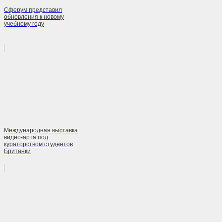
Сферум представил
обновления к новому
учебному году
Международная выставка
видео-арта под
кураторством студентов
Британки