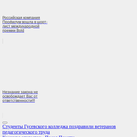
Российская компания
Профилум вошла в шорт-
лист международной
премии Bold
Незнание закона не
освобождает Вас от
ответственности!!!
Навигация
Previous
Студенты Гусевского колледжа поздравили ветеранов
Post:
педагогического труда
по