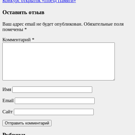
Next
Конкурс открыток «Поезд Памяти»
записям
Post:
Оставить отзыв
Ваш адрес email не будет опубликован.
Обязательные поля
помечены
*
Комментарий
*
Имя
Email
Сайт
Рубрики