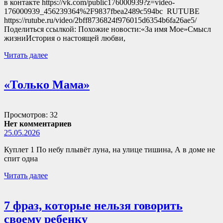
в контакте https://vk.com/public176000939?z=video-
176000939_456239364%2F9837fbea2489c594bc RUTUBE
https://rutube.ru/video/2bff8736824f976015d6354b6fa26ae5/
Поделиться ссылкой: Похожие новости:«За имя Мое»Смысл
жизниИстория о настоящей любви,
Читать далее
«Только Мама»
Просмотров: 32
Нет комментариев
25.05.2026
Куплет 1 По небу плывёт луна, на улице тишина, А в доме не
спит одна
Читать далее
7 фраз, которые нельзя говорить
своему ребенку