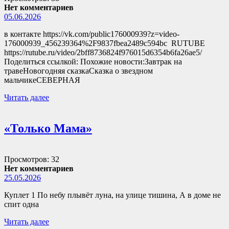
Нет комментариев
05.06.2026
в контакте https://vk.com/public176000939?z=video-
176000939_456239364%2F9837fbea2489c594bc RUTUBE
https://rutube.ru/video/2bff8736824f976015d6354b6fa26ae5/
Поделиться ссылкой: Похожие новости:Завтрак на
травеНовогодняя сказкаСказка о звездном
мальчикеСЕВЕРНАЯ
Читать далее
«Только Мама»
Просмотров: 32
Нет комментариев
25.05.2026
Куплет 1 По небу плывёт луна, на улице тишина, А в доме не
спит одна
Читать далее