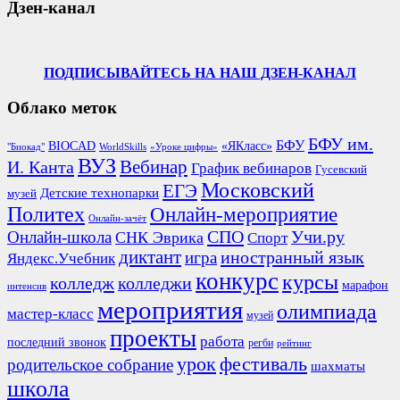
Дзен-канал
ПОДПИСЫВАЙТЕСЬ НА НАШ ДЗЕН-КАНАЛ
Облако меток
БФУ им.
БФУ
BIOCAD
«ЯКласс»
"Биокад"
WorldSkills
«Уроке цифры»
ВУЗ
Вебинар
И. Канта
График вебинаров
Гусевский
Московский
ЕГЭ
Детские технопарки
музей
Политех
Онлайн-мероприятие
Онлайн-зачёт
СПО
Онлайн-школа
Учи.ру
СНК Эврика
Спорт
диктант
иностранный язык
игра
Яндекс.Учебник
конкурс
курсы
колледж
колледжи
марафон
интенсив
мероприятия
олимпиада
мастер-класс
музей
проекты
работа
последний звонок
регби
рейтинг
урок
фестиваль
родительское собрание
шахматы
школа