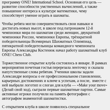
программу ONE! International School. Основная его цель —
развитие способности умственных вычислений, а также
повышение интереса к культуре математики, чему
способствует умение играть в шахматы.
Чтобы ребята могли совершенствовать свои навыки и
достигать новых высот, в школе под патронажем 12-й
чемпионки мира по шахматам среди женщин, двукратной
чемпионки России, чемпионки Европы, трёхкратной
победительницы Всемирных Шахматных Олимпиад,
пятикратной победительницы командного чемпионата
Европы Александры Костенюк начал работу шахматный клуб
ONE! Chess Club.
Торжественное открытие клуба состоялось в январе. В рамках
мероприятия почетная гостья перерезала ленточку и сказала
напутственные слова ребятам. Ученики школы задали
Александре вопросы о ее профессиональном становлении,
карьерных достижениях и ключе к успехам, а после, вместе с
ней выбрали логотип и слоган для клуба — «Make your move»
(Делай свой ход), сыграли первые шахматные партии. Самые
активные игроки получили на память фотографии с
автографом знаменитой шахматистки.
С открытием клуба в школе появилось специальное