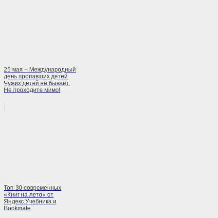
25 мая – Международный
день пропавших детей
Чужих детей не бывает.
Не проходите мимо!
Топ-30 современных
«Книг на лето» от
Яндекс.Учебника и
Bookmate