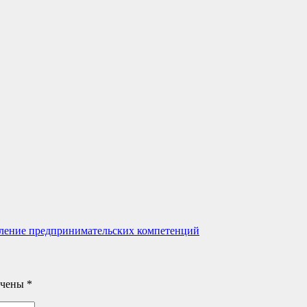
вление предпринимательских компетенций
ечены
*