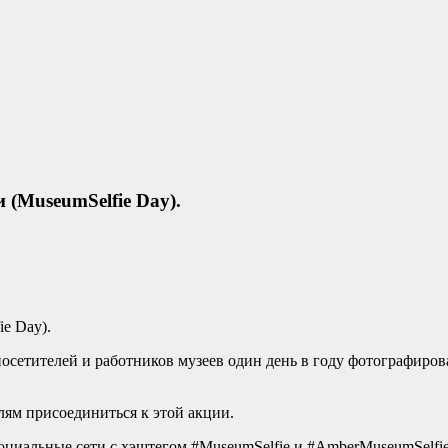
(MuseumSelfie Day).
e Day).
осетителей и работников музеев один день в году фотографиров
лям присоединиться к этой акции.
социальные сети с хэштегом #MuseumSelfie и #AmberMuseumSelfie