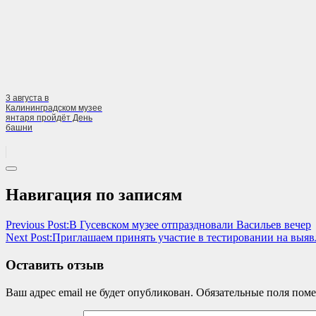
3 августа в
Калининградском музее
янтаря пройдёт День
башни
Навигация по записям
Previous Post:
В Гусевском музее отпраздновали Васильев вечер
Next Post:
Приглашаем принять участие в тестировании на выя
Оставить отзыв
Ваш адрес email не будет опубликован.
Обязательные поля пом