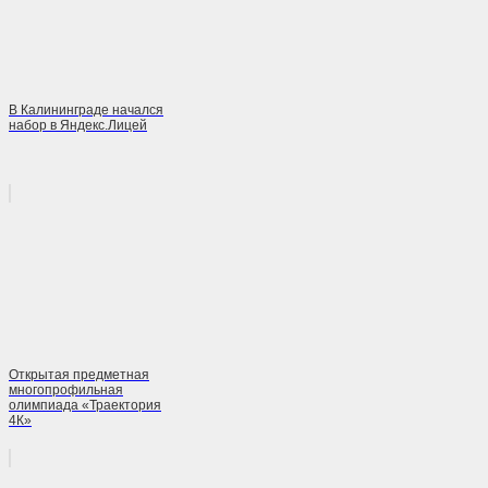
В Калининграде начался
набор в Яндекс.Лицей
Открытая предметная
многопрофильная
олимпиада «Траектория
4К»