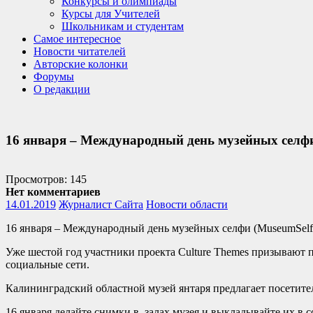
Конкурсы и олимпиады
Курсы для Учителей
Школьникам и студентам
Самое интересное
Новости читателей
Авторские колонки
Форумы
О редакции
16 января – Международный день музейных селфи 
Просмотров: 145
Нет комментариев
14.01.2019
Журналист Сайта
Новости области
16 января – Международный день музейных селфи (MuseumSelfi
Уже шестой год участники проекта Culture Themes призывают п
социальные сети.
Калининградский областной музей янтаря предлагает посетите
16 января делайте снимки в залах музея и выкладывайте их в 