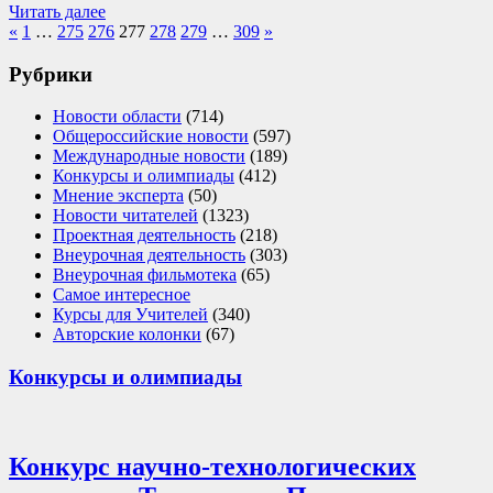
Читать далее
Навигация
Previous
Next
«
1
…
275
276
277
278
279
…
309
»
Posts
Posts
по
Рубрики
записям
Новости области
(714)
Общероссийские новости
(597)
Международные новости
(189)
Конкурсы и олимпиады
(412)
Мнение эксперта
(50)
Новости читателей
(1323)
Проектная деятельность
(218)
Внеурочная деятельность
(303)
Внеурочная фильмотека
(65)
Самое интересное
Курсы для Учителей
(340)
Авторские колонки
(67)
Конкурсы и олимпиады
Конкурс научно-технологических