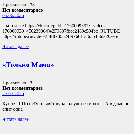
Просмотров: 38
Нет комментариев
05.06.2026
в контакте https://vk.com/public176000939?z=video-
176000939_456239364%2F9837fbea2489c594bc RUTUBE
https://rutube.ru/video/2bff8736824f976015d6354b6fa26ae5/
Читать далее
«Только Мама»
Просмотров: 32
Нет комментариев
25.05.2026
Куплет 1 По небу плывёт луна, на улице тишина, А в доме не
спит одна
Читать далее