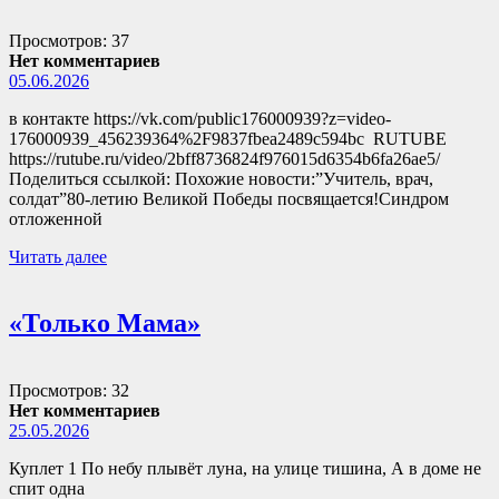
Просмотров: 37
Нет комментариев
05.06.2026
в контакте https://vk.com/public176000939?z=video-
176000939_456239364%2F9837fbea2489c594bc RUTUBE
https://rutube.ru/video/2bff8736824f976015d6354b6fa26ae5/
Поделиться ссылкой: Похожие новости:”Учитель, врач,
солдат”80-летию Великой Победы посвящается!Синдром
отложенной
Читать далее
«Только Мама»
Просмотров: 32
Нет комментариев
25.05.2026
Куплет 1 По небу плывёт луна, на улице тишина, А в доме не
спит одна