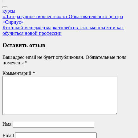
курсы
Навигация
Previous
«Литературное творчество» от Образовательного центра
Post:
«Сириус»
по
Next
Кто такой менеджер маркетплейсов, сколько платят и как
записям
Post:
обучиться новой профессии
Оставить отзыв
Ваш адрес email не будет опубликован.
Обязательные поля
помечены
*
Комментарий
*
Имя
Email