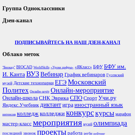
Группа Одноклассники
Дзен-канал
ПОДПИСЫВАЙТЕСЬ НА НАШ ДЗЕН-КАНАЛ
Облако меток
БФУ им.
БФУ
BIOCAD
«ЯКласс»
"Биокад"
WorldSkills
«Уроке цифры»
ВУЗ
Вебинар
И. Канта
График вебинаров
Гусевский
Московский
ЕГЭ
Детские технопарки
музей
Политех
Онлайн-мероприятие
Онлайн-зачёт
СПО
Онлайн-школа
Учи.ру
СНК Эврика
Спорт
диктант
иностранный язык
игра
Яндекс.Учебник
конкурс
курсы
колледж
колледжи
марафон
интенсив
мероприятия
олимпиада
мастер-класс
музей
проекты
работа
последний звонок
регби
рейтинг