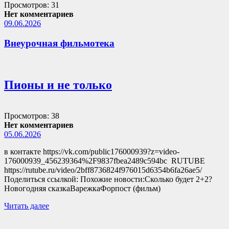
Просмотров: 31
Нет комментариев
09.06.2026
Внеурочная фильмотека
Пионы и не только
Просмотров: 38
Нет комментариев
05.06.2026
в контакте https://vk.com/public176000939?z=video-
176000939_456239364%2F9837fbea2489c594bc RUTUBE
https://rutube.ru/video/2bff8736824f976015d6354b6fa26ae5/
Поделиться ссылкой: Похожие новости:Сколько будет 2+2?
Новогодняя сказкаВарежкаФорпост (фильм)
Читать далее