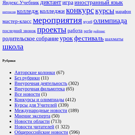
диктант
иностранный язык
игра
Яндекс.Учебник
конкурс
курсы
колледж
колледжи
марафон
интенсив
мероприятия
олимпиада
мастер-класс
музей
проекты
работа
последний звонок
регби
рейтинг
урок
фестиваль
родительское собрание
шахматы
школа
Рубрики
Авторские колонки
(67)
Без рубрики
(11)
Внеурочная деятельность
(302)
Внеурочная фильмотека
(65)
Все новости
(1)
Конкурсы и олимпиады
(412)
Курсы для Учителей
(339)
Международные новости
(189)
Мнение эксперта
(50)
Новости области
(713)
Новости читателей
(1 322)
Общероссийские новости
(596)