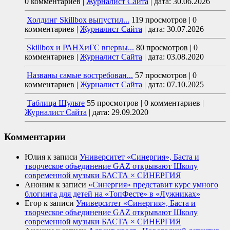
0 комментариев
|
Журналист Сайта
|
дата: 30.06.2026
Холдинг Skillbox выпустил...
119 просмотров
|
0
комментариев
|
Журналист Сайта
|
дата: 30.07.2026
Skillbox и РАНХиГС впервы...
80 просмотров
|
0
комментариев
|
Журналист Сайта
|
дата: 03.08.2020
Названы самые востребован...
57 просмотров
|
0
комментариев
|
Журналист Сайта
|
дата: 07.10.2025
Таблица Шульте
55 просмотров
|
0 комментариев
|
Журналист Сайта
|
дата: 29.09.2020
Комментарии
Юлия
к записи
Университет «Синергия», Баста и
творческое объединение GAZ открывают Школу
современной музыки БАСТА × СИНЕРГИЯ
Аноним
к записи
«Синергия» представит курс умного
блогинга для детей на «ТопФесте» в «Лужниках»
Егор
к записи
Университет «Синергия», Баста и
творческое объединение GAZ открывают Школу
современной музыки БАСТА × СИНЕРГИЯ