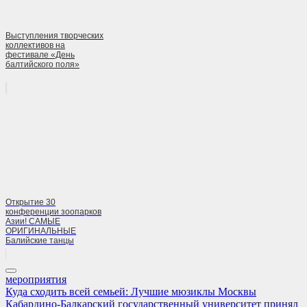
Выступления творческих
коллективов на
фестивале «День
балтийского поля»
Открытие 30
конференции зоопарков
Азии! САМЫЕ
ОРИГИНАЛЬНЫЕ
Балийские танцы
мероприятия
Навигация
Previous
Куда сходить всей семьей: Лучшие мюзиклы Москвы
Post:
Next
Кабардино-Балкарский государственный университет принял