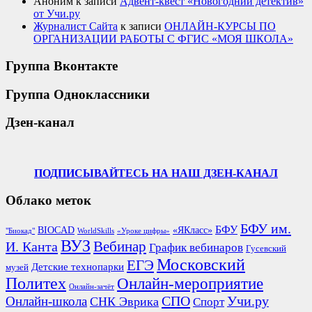
Аноним
к записи
Адвент-квест «Новогодний детектив»
от Учи.ру
Журналист Сайта
к записи
ОНЛАЙН-КУРСЫ ПО
ОРГАНИЗАЦИИ РАБОТЫ С ФГИС «МОЯ ШКОЛА»
Группа Вконтакте
Группа Одноклассники
Дзен-канал
ПОДПИСЫВАЙТЕСЬ НА НАШ ДЗЕН-КАНАЛ
Облако меток
БФУ им.
БФУ
BIOCAD
«ЯКласс»
"Биокад"
WorldSkills
«Уроке цифры»
ВУЗ
Вебинар
И. Канта
График вебинаров
Гусевский
Московский
ЕГЭ
Детские технопарки
музей
Политех
Онлайн-мероприятие
Онлайн-зачёт
СПО
Онлайн-школа
Учи.ру
СНК Эврика
Спорт