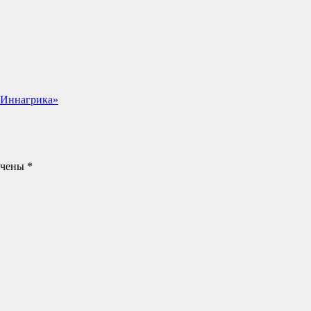
«Иннагрика»
ечены
*