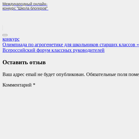
Международный онлайн-
конкурс "Школа блогеров"
конкурс
Навигация
Previous
Олимпиада по агрогенетике для школьников старших классов 
Post:
Next
Всероссийский форум классных руководителей
по
Post:
записям
Оставить отзыв
Ваш адрес email не будет опубликован.
Обязательные поля пом
Комментарий
*