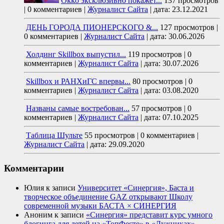
Okko эксклюзивно покажет...
137 просмотров
|
0 комментариев
|
Журналист Сайта
|
дата: 23.12.2021
ДЕНЬ ГОРОДА ПИОНЕРСКОГО &...
127 просмотров
|
0 комментариев
|
Журналист Сайта
|
дата: 30.06.2026
Холдинг Skillbox выпустил...
119 просмотров
|
0
комментариев
|
Журналист Сайта
|
дата: 30.07.2026
Skillbox и РАНХиГС впервы...
80 просмотров
|
0
комментариев
|
Журналист Сайта
|
дата: 03.08.2020
Названы самые востребован...
57 просмотров
|
0
комментариев
|
Журналист Сайта
|
дата: 07.10.2025
Таблица Шульте
55 просмотров
|
0 комментариев
|
Журналист Сайта
|
дата: 29.09.2020
Комментарии
Юлия
к записи
Университет «Синергия», Баста и
творческое объединение GAZ открывают Школу
современной музыки БАСТА × СИНЕРГИЯ
Аноним
к записи
«Синергия» представит курс умного
блогинга для детей на «ТопФесте» в «Лужниках»