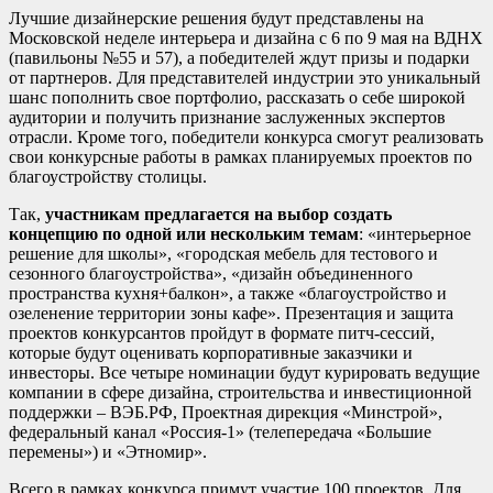
Лучшие дизайнерские решения будут представлены на
Московской неделе интерьера и дизайна с 6 по 9 мая на ВДНХ
(павильоны №55 и 57), а победителей ждут призы и подарки
от партнеров. Для представителей индустрии это уникальный
шанс пополнить свое портфолио, рассказать о себе широкой
аудитории и получить признание заслуженных экспертов
отрасли. Кроме того, победители конкурса смогут реализовать
свои конкурсные работы в рамках планируемых проектов по
благоустройству столицы.
Так,
участникам предлагается на выбор создать
концепцию по одной или нескольким темам
: «интерьерное
решение для школы», «городская мебель для тестового и
сезонного благоустройства», «дизайн объединенного
пространства кухня+балкон», а также «благоустройство и
озеленение территории зоны кафе». Презентация и защита
проектов конкурсантов пройдут в формате питч-сессий,
которые будут оценивать корпоративные заказчики и
инвесторы. Все четыре номинации будут курировать ведущие
компании в сфере дизайна, строительства и инвестиционной
поддержки – ВЭБ.РФ, Проектная дирекция «Минстрой»,
федеральный канал «Россия-1» (телепередача «Большие
перемены») и «Этномир».
Всего в рамках конкурса примут участие 100 проектов. Для