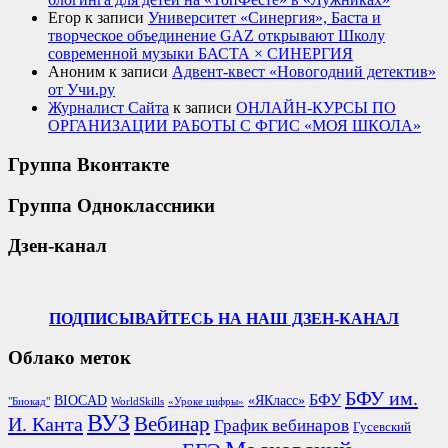
Егор
к записи
Университет «Синергия», Баста и
творческое объединение GAZ открывают Школу
современной музыки БАСТА × СИНЕРГИЯ
Аноним
к записи
Адвент-квест «Новогодний детектив»
от Учи.ру
Журналист Сайта
к записи
ОНЛАЙН-КУРСЫ ПО
ОРГАНИЗАЦИИ РАБОТЫ С ФГИС «МОЯ ШКОЛА»
Группа Вконтакте
Группа Одноклассники
Дзен-канал
ПОДПИСЫВАЙТЕСЬ НА НАШ ДЗЕН-КАНАЛ
Облако меток
БФУ им.
БФУ
BIOCAD
«ЯКласс»
"Биокад"
WorldSkills
«Уроке цифры»
ВУЗ
Вебинар
И. Канта
График вебинаров
Гусевский