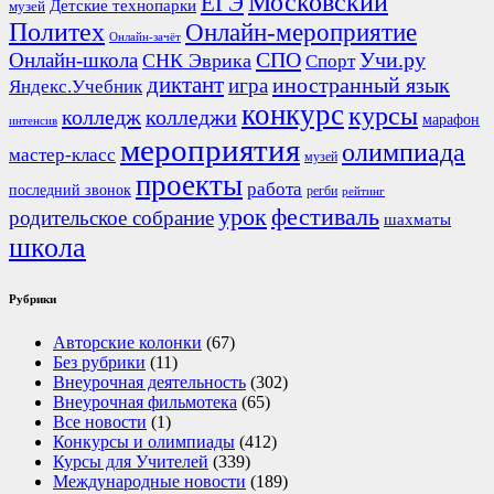
Московский
ЕГЭ
Детские технопарки
музей
Политех
Онлайн-мероприятие
Онлайн-зачёт
СПО
Онлайн-школа
Учи.ру
СНК Эврика
Спорт
диктант
иностранный язык
игра
Яндекс.Учебник
конкурс
курсы
колледж
колледжи
марафон
интенсив
мероприятия
олимпиада
мастер-класс
музей
проекты
работа
последний звонок
регби
рейтинг
урок
фестиваль
родительское собрание
шахматы
школа
Рубрики
Авторские колонки
(67)
Без рубрики
(11)
Внеурочная деятельность
(302)
Внеурочная фильмотека
(65)
Все новости
(1)
Конкурсы и олимпиады
(412)
Курсы для Учителей
(339)
Международные новости
(189)