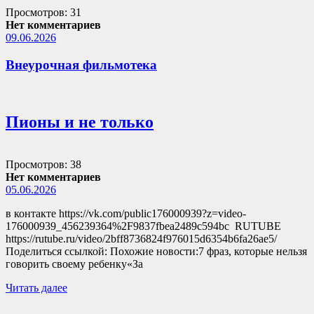
Просмотров: 31
Нет комментариев
09.06.2026
Внеурочная фильмотека
Пионы и не только
Просмотров: 38
Нет комментариев
05.06.2026
в контакте https://vk.com/public176000939?z=video-
176000939_456239364%2F9837fbea2489c594bc RUTUBE
https://rutube.ru/video/2bff8736824f976015d6354b6fa26ae5/
Поделиться ссылкой: Похожие новости:7 фраз, которые нельзя
говорить своему ребенку«За
Читать далее