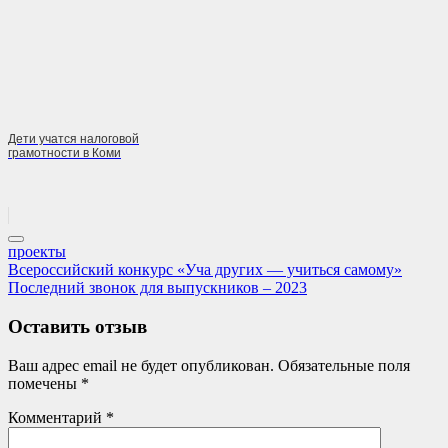
Дети учатся налоговой
грамотности в Коми
проекты
Навигация
Previous
Всероссийский конкурс «Уча других — учиться самому»
Post:
Next
Последний звонок для выпускников – 2023
по
Post:
записям
Оставить отзыв
Ваш адрес email не будет опубликован.
Обязательные поля
помечены
*
Комментарий
*