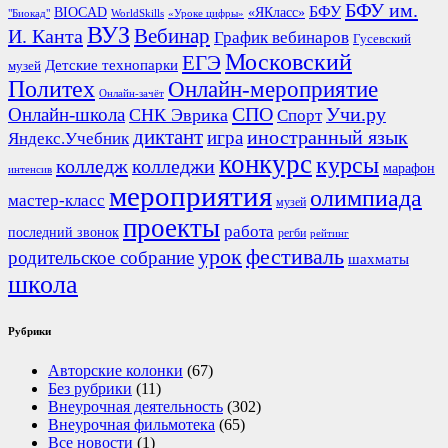
БФУ им.
БФУ
BIOCAD
«ЯКласс»
"Биокад"
WorldSkills
«Уроке цифры»
ВУЗ
Вебинар
И. Канта
График вебинаров
Гусевский
Московский
ЕГЭ
Детские технопарки
музей
Политех
Онлайн-мероприятие
Онлайн-зачёт
СПО
Онлайн-школа
Учи.ру
СНК Эврика
Спорт
диктант
иностранный язык
игра
Яндекс.Учебник
конкурс
курсы
колледж
колледжи
марафон
интенсив
мероприятия
олимпиада
мастер-класс
музей
проекты
работа
последний звонок
регби
рейтинг
урок
фестиваль
родительское собрание
шахматы
школа
Рубрики
Авторские колонки
(67)
Без рубрики
(11)
Внеурочная деятельность
(302)
Внеурочная фильмотека
(65)
Все новости
(1)