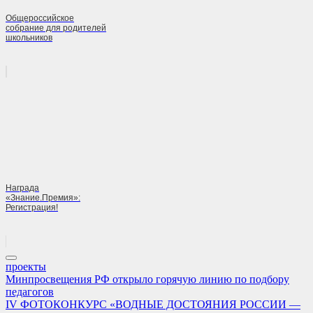
Общероссийское
собрание для родителей
школьников
Награда
«Знание.Премия»:
Регистрация!
проекты
Навигация
Previous
Минпросвещения РФ открыло горячую линию по подбору
Post:
педагогов
по
Next
IV ФОТОКОНКУРС «ВОДНЫЕ ДОСТОЯНИЯ РОССИИ —