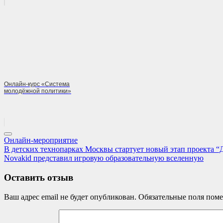
Онлайн-курс «Система
молодёжной политики»
Онлайн-мероприятие
Навигация
Previous
В детских технопарках Москвы стартует новый этап проекта “Д
Post:
Next
Novakid представил игровую образовательную вселенную
по
Post:
записям
Оставить отзыв
Ваш адрес email не будет опубликован.
Обязательные поля пом