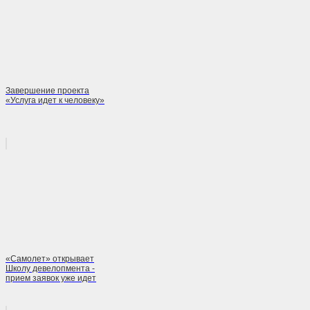
Завершение проекта
«Услуга идет к человеку»
«Самолет» открывает
Школу девелопмента -
прием заявок уже идет