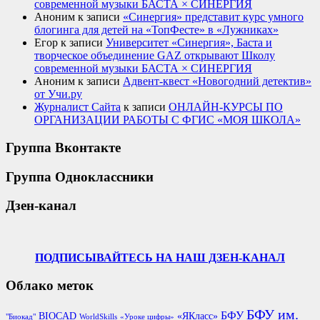
современной музыки БАСТА × СИНЕРГИЯ
Аноним
к записи
«Синергия» представит курс умного
блогинга для детей на «ТопФесте» в «Лужниках»
Егор
к записи
Университет «Синергия», Баста и
творческое объединение GAZ открывают Школу
современной музыки БАСТА × СИНЕРГИЯ
Аноним
к записи
Адвент-квест «Новогодний детектив»
от Учи.ру
Журналист Сайта
к записи
ОНЛАЙН-КУРСЫ ПО
ОРГАНИЗАЦИИ РАБОТЫ С ФГИС «МОЯ ШКОЛА»
Группа Вконтакте
Группа Одноклассники
Дзен-канал
ПОДПИСЫВАЙТЕСЬ НА НАШ ДЗЕН-КАНАЛ
Облако меток
БФУ им.
БФУ
BIOCAD
«ЯКласс»
"Биокад"
WorldSkills
«Уроке цифры»