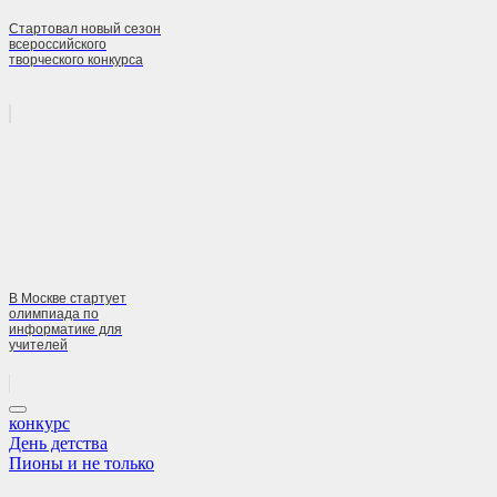
Стартовал новый сезон
всероссийского
творческого конкурса
В Москве стартует
олимпиада по
информатике для
учителей
конкурс
Навигация
Previous
День детства
Post:
Next
Пионы и не только
по
Post: