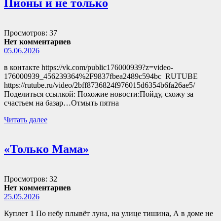
Пионы и не только
Просмотров: 37
Нет комментариев
05.06.2026
в контакте https://vk.com/public176000939?z=video-
176000939_456239364%2F9837fbea2489c594bc RUTUBE
https://rutube.ru/video/2bff8736824f976015d6354b6fa26ae5/
Поделиться ссылкой: Похожие новости:Пойду, схожу за
счастьем на базар…Отмыть пятна
Читать далее
«Только Мама»
Просмотров: 32
Нет комментариев
25.05.2026
Куплет 1 По небу плывёт луна, на улице тишина, А в доме не