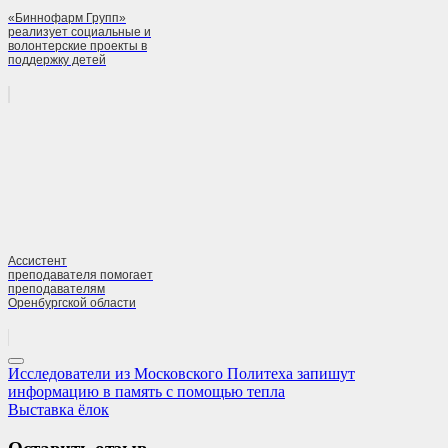
«Биннофарм Групп»
реализует социальные и
волонтерские проекты в
поддержку детей
Ассистент
преподавателя помогает
преподавателям
Оренбургской области
Навигация
Previous
Исследователи из Московского Политеха запишут
Post:
информацию в память с помощью тепла
по
Next
Выставка ёлок
записям
Post: