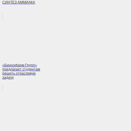
СИНТЕЗ АММИАКА
«Биннофарм Групп»
предлагает студентам
решить отраслевую
задачу