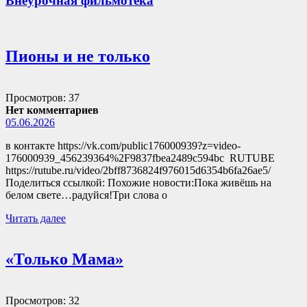
Внеурочная фильмотека
Пионы и не только
Просмотров: 37
Нет комментариев
05.06.2026
в контакте https://vk.com/public176000939?z=video-
176000939_456239364%2F9837fbea2489c594bc RUTUBE
https://rutube.ru/video/2bff8736824f976015d6354b6fa26ae5/
Поделиться ссылкой: Похожие новости:Пока живёшь на
белом свете…радуйся!Три слова о
Читать далее
«Только Мама»
Просмотров: 32