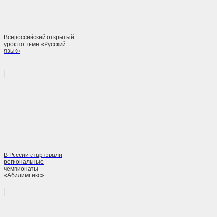
Всероссийский открытый
урок по теме «Русский
язык»
В России стартовали
региональные
чемпионаты
«Абилимпикс»