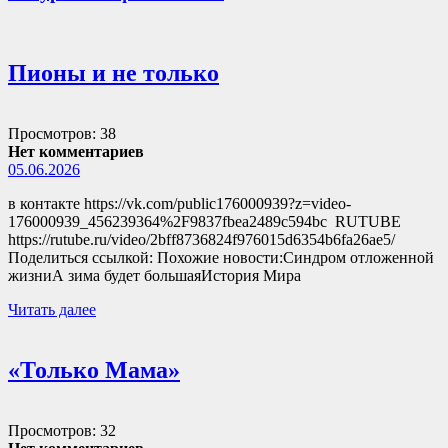
Пионы и не только
Просмотров: 38
Нет комментариев
05.06.2026
в контакте https://vk.com/public176000939?z=video-
176000939_456239364%2F9837fbea2489c594bc RUTUBE
https://rutube.ru/video/2bff8736824f976015d6354b6fa26ae5/
Поделиться ссылкой: Похожие новости:Синдром отложенной
жизниА зима будет большаяИстория Мира
Читать далее
«Только Мама»
Просмотров: 32