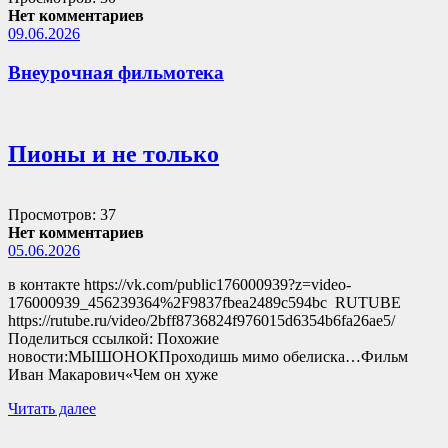
Нет комментариев
09.06.2026
Внеурочная фильмотека
Пионы и не только
Просмотров: 37
Нет комментариев
05.06.2026
в контакте https://vk.com/public176000939?z=video-
176000939_456239364%2F9837fbea2489c594bc RUTUBE
https://rutube.ru/video/2bff8736824f976015d6354b6fa26ae5/
Поделиться ссылкой: Похожие
новости:МЫШОНОКПроходишь мимо обелиска…Фильм
Иван Макарович«Чем он хуже
Читать далее