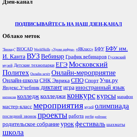
Дзен-канал
ПОДПИСЫВАЙТЕСЬ НА НАШ ДЗЕН-КАНАЛ
Облако меток
БФУ им.
БФУ
BIOCAD
«ЯКласс»
"Биокад"
WorldSkills
«Уроке цифры»
ВУЗ
Вебинар
И. Канта
График вебинаров
Гусевский
Московский
ЕГЭ
Детские технопарки
музей
Политех
Онлайн-мероприятие
Онлайн-зачёт
СПО
Онлайн-школа
Учи.ру
СНК Эврика
Спорт
диктант
иностранный язык
игра
Яндекс.Учебник
конкурс
курсы
колледж
колледжи
марафон
интенсив
мероприятия
олимпиада
мастер-класс
музей
проекты
работа
последний звонок
регби
рейтинг
урок
фестиваль
родительское собрание
шахматы
школа