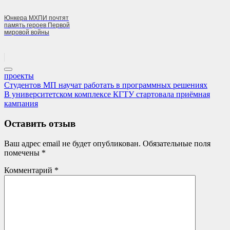
Юнкера МХПИ почтят
память героев Первой
мировой войны
проекты
Навигация
Previous
Студентов МП научат работать в программных решениях
Post:
Next
В университетском комплексе КГТУ стартовала приёмная
по
Post:
кампания
записям
Оставить отзыв
Ваш адрес email не будет опубликован.
Обязательные поля
помечены
*
Комментарий
*