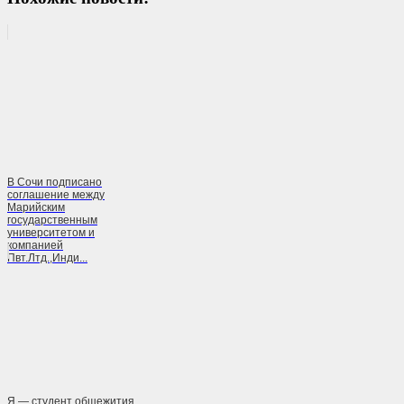
В Сочи подписано
соглашение между
Марийским
государственным
университетом и
компанией
Пвт.Лтд.,Инди...
Я — студент общежития