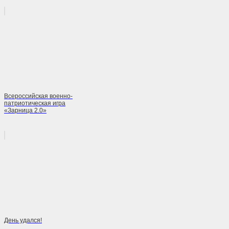
Всероссийская военно-
патриотическая игра
«Зарница 2.0»
День удался!