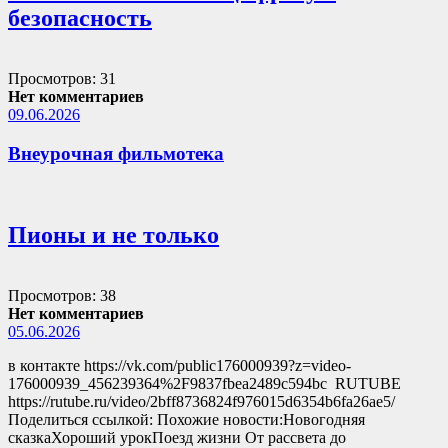
безопасность
Просмотров: 31
Нет комментариев
09.06.2026
Внеурочная фильмотека
Пионы и не только
Просмотров: 38
Нет комментариев
05.06.2026
в контакте https://vk.com/public176000939?z=video-
176000939_456239364%2F9837fbea2489c594bc RUTUBE
https://rutube.ru/video/2bff8736824f976015d6354b6fa26ae5/
Поделиться ссылкой: Похожие новости:Новогодняя
сказкаХороший урокПоезд жизни От рассвета до