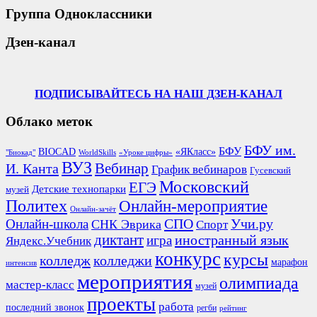
Группа Одноклассники
Дзен-канал
ПОДПИСЫВАЙТЕСЬ НА НАШ ДЗЕН-КАНАЛ
Облако меток
БФУ им.
БФУ
BIOCAD
«ЯКласс»
"Биокад"
WorldSkills
«Уроке цифры»
ВУЗ
Вебинар
И. Канта
График вебинаров
Гусевский
Московский
ЕГЭ
Детские технопарки
музей
Политех
Онлайн-мероприятие
Онлайн-зачёт
СПО
Онлайн-школа
Учи.ру
СНК Эврика
Спорт
диктант
иностранный язык
игра
Яндекс.Учебник
конкурс
курсы
колледж
колледжи
марафон
интенсив
мероприятия
олимпиада
мастер-класс
музей
проекты
работа
последний звонок
регби
рейтинг