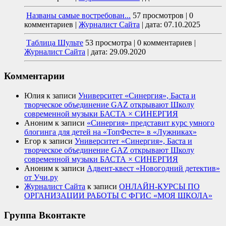
Названы самые востребован...
57 просмотров
|
0
комментариев
|
Журналист Сайта
|
дата: 07.10.2025
Таблица Шульте
53 просмотра
|
0 комментариев
|
Журналист Сайта
|
дата: 29.09.2020
Комментарии
Юлия
к записи
Университет «Синергия», Баста и
творческое объединение GAZ открывают Школу
современной музыки БАСТА × СИНЕРГИЯ
Аноним
к записи
«Синергия» представит курс умного
блогинга для детей на «ТопФесте» в «Лужниках»
Егор
к записи
Университет «Синергия», Баста и
творческое объединение GAZ открывают Школу
современной музыки БАСТА × СИНЕРГИЯ
Аноним
к записи
Адвент-квест «Новогодний детектив»
от Учи.ру
Журналист Сайта
к записи
ОНЛАЙН-КУРСЫ ПО
ОРГАНИЗАЦИИ РАБОТЫ С ФГИС «МОЯ ШКОЛА»
Группа Вконтакте