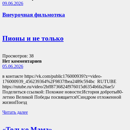
09.06.2026
Внеурочная фильмотека
Пионы и не только
Просмотров: 38
Нет комментариев
05.06.2026
в контакте https://vk.com/public176000939?z=video-
176000939_456239364%2F9837fbea2489c594bc RUTUBE
https://rutube.ru/video/2bff8736824f976015d6354b6fa26ae5/
Поделиться ссылкой: Похожие новости:История доброты80-
летию Великой Победы посвящается!Синдром отложенной
жизниПоезд
Читать далее
«Только Мама»