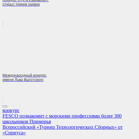
Конкурс «Путь к карьере»:
открыт прием заявок
Международный конкурс
имени Льва Выготского
конкурс
Навигация
Previous
FESCO познакомит с морскими профессиями более 300
Post:
школьников Приморья
по
Next
Всероссийский «Турнир Технологических Сборных» от
записям
Post:
«Сириуса»