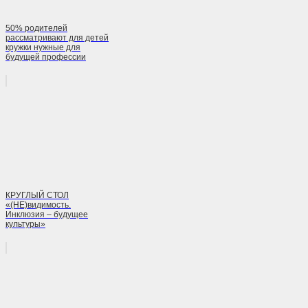
50% родителей
рассматривают для детей
кружки нужные для
будущей профессии
КРУГЛЫЙ СТОЛ
«(НЕ)видимость.
Инклюзия – будущее
культуры»