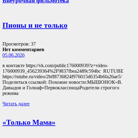
Внеурочная фильмотека
Пионы и не только
Просмотров: 37
Нет комментариев
05.06.2026
в контакте https://vk.com/public176000939?z=video-
176000939_456239364%2F9837fbea2489c594bc RUTUBE
https://rutube.ru/video/2bff8736824f976015d6354b6fa26ae5/
Поделиться ссылкой: Похожие новости:МЫШОНОК«В.
Давыдов и Голиаф»ПервоклассницаРодители строгого
режима
Читать далее
«Только Мама»