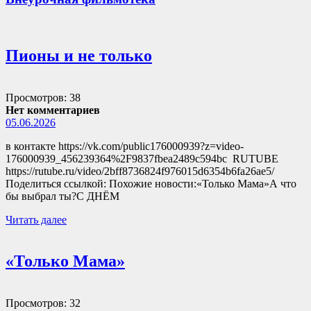
Пионы и не только
Просмотров: 38
Нет комментариев
05.06.2026
в контакте https://vk.com/public176000939?z=video-
176000939_456239364%2F9837fbea2489c594bc RUTUBE
https://rutube.ru/video/2bff8736824f976015d6354b6fa26ae5/
Поделиться ссылкой: Похожие новости:«Только Мама»А что
бы выбрал ты?С ДНЁМ
Читать далее
«Только Мама»
Просмотров: 32