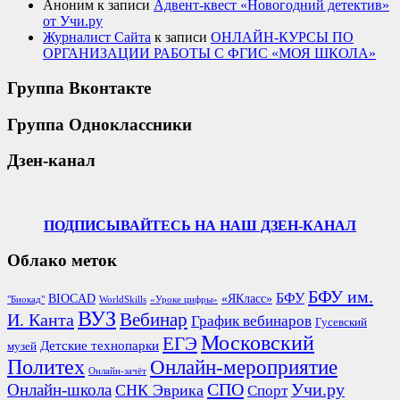
Аноним
к записи
Адвент-квест «Новогодний детектив»
от Учи.ру
Журналист Сайта
к записи
ОНЛАЙН-КУРСЫ ПО
ОРГАНИЗАЦИИ РАБОТЫ С ФГИС «МОЯ ШКОЛА»
Группа Вконтакте
Группа Одноклассники
Дзен-канал
ПОДПИСЫВАЙТЕСЬ НА НАШ ДЗЕН-КАНАЛ
Облако меток
БФУ им.
БФУ
BIOCAD
«ЯКласс»
"Биокад"
WorldSkills
«Уроке цифры»
ВУЗ
Вебинар
И. Канта
График вебинаров
Гусевский
Московский
ЕГЭ
Детские технопарки
музей
Политех
Онлайн-мероприятие
Онлайн-зачёт
СПО
Онлайн-школа
Учи.ру
СНК Эврика
Спорт