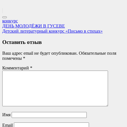
конкурс
Навигация
Previous
ДЕНЬ МОЛОДЁЖИ В ГУСЕВЕ
Post:
Next
Детский литературный конкурс «Письмо в стихах»
по
Post:
записям
Оставить отзыв
Ваш адрес email не будет опубликован.
Обязательные поля
помечены
*
Комментарий
*
Имя
Email