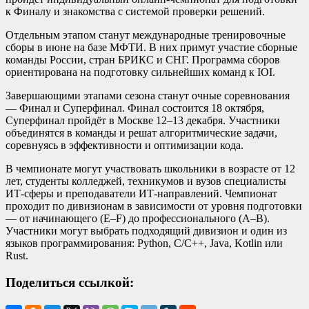
к Финалу и знакомства с системой проверки решений.
Отдельным этапом станут международные тренировочные
сборы в июне на базе МФТИ. В них примут участие сборные
команды России, стран БРИКС и СНГ. Программа сборов
ориентирована на подготовку сильнейших команд к IOI.
Завершающими этапами сезона станут очные соревнования
— Финал и Суперфинал. Финал состоится 18 октября,
Суперфинал пройдёт в Москве 12–13 декабря. Участники
объединятся в команды и решат алгоритмические задачи,
соревнуясь в эффективности и оптимизации кода.
В чемпионате могут участвовать школьники в возрасте от 12
лет, студенты колледжей, техникумов и вузов специалисты
ИТ-сферы и преподаватели ИТ-направлений. Чемпионат
проходит по дивизионам в зависимости от уровня подготовки
— от начинающего (E–F) до профессионального (A–B).
Участники могут выбрать подходящий дивизион и один из
языков программирования: Python, C/C++, Java, Kotlin или
Rust.
Поделиться ссылкой: