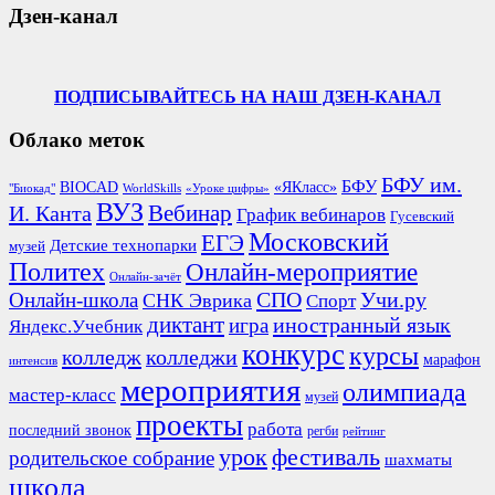
Дзен-канал
ПОДПИСЫВАЙТЕСЬ НА НАШ ДЗЕН-КАНАЛ
Облако меток
БФУ им.
БФУ
BIOCAD
«ЯКласс»
"Биокад"
WorldSkills
«Уроке цифры»
ВУЗ
Вебинар
И. Канта
График вебинаров
Гусевский
Московский
ЕГЭ
Детские технопарки
музей
Политех
Онлайн-мероприятие
Онлайн-зачёт
СПО
Онлайн-школа
Учи.ру
СНК Эврика
Спорт
диктант
иностранный язык
игра
Яндекс.Учебник
конкурс
курсы
колледж
колледжи
марафон
интенсив
мероприятия
олимпиада
мастер-класс
музей
проекты
работа
последний звонок
регби
рейтинг
урок
фестиваль
родительское собрание
шахматы
школа