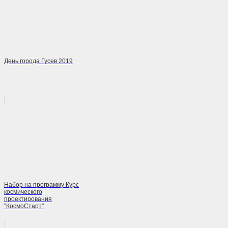
День города Гусев 2019
Набор на программу Курс
космического
проектирования
"КосмоСтарт"