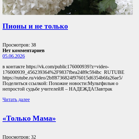
Пионы и не только
Просмотров: 38
Нет комментариев
05.06.2026
в контакте https://vk.com/public176000939?z=video-
176000939_456239364%2F9837fbea2489c594bc RUTUBE
https://rutube.ru/video/2bff8736824f976015d6354b6fa26ae5/
Поделиться ссылкой: Похожие новости:Мультфильм о
непростой судьбе учителейЯ – НАДЕЖДА!Завтрак
Читать далее
«Только Мама»
Просмотров: 32