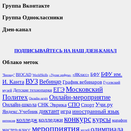
Группа Вконтакте
Группа Одноклассники
Дзен-канал
ПОДПИСЫВАЙТЕСЬ НА НАШ ДЗЕН-КАНАЛ
Облако меток
БФУ им.
БФУ
BIOCAD
«ЯКласс»
"Биокад"
WorldSkills
«Уроке цифры»
ВУЗ
Вебинар
И. Канта
График вебинаров
Гусевский
Московский
ЕГЭ
Детские технопарки
музей
Политех
Онлайн-мероприятие
Онлайн-зачёт
СПО
Онлайн-школа
Учи.ру
СНК Эврика
Спорт
диктант
иностранный язык
игра
Яндекс.Учебник
конкурс
курсы
колледж
колледжи
марафон
интенсив
мероприятия
олимпиада
мастер-класс
музей