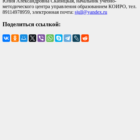
Юлия Александровна Скабицкая, начальник учебно-
методического центра управления образованием КОИРО, тел.
89114978959, электронная почта:
sjull@yandex.ru
Поделиться ссылкой: