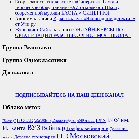
Егор
к записи
Университет «Синергия», Баста и
творческое объединение GAZ открывают Школу
современной музыки БАСТА × СИНЕРГИЯ
Аноним
к записи
Адвент-квест «Новогодний детектив»
от Учи.ру
Журналист Сайта
к записи
ОНЛАЙН-КУРСЫ ПО
ОРГАНИЗАЦИИ РАБОТЫ С ФГИС «МОЯ ШКОЛА»
Группа Вконтакте
Группа Одноклассники
Дзен-канал
ПОДПИСЫВАЙТЕСЬ НА НАШ ДЗЕН-КАНАЛ
Облако меток
БФУ им.
БФУ
BIOCAD
«ЯКласс»
"Биокад"
WorldSkills
«Уроке цифры»
ВУЗ
Вебинар
И. Канта
График вебинаров
Гусевский
Московский
ЕГЭ
Детские технопарки
музей