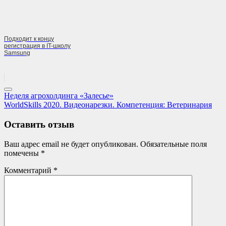
Подходит к концу
регистрация в IT-школу
Samsung
Навигация
Previous
Неделя агрохолдинга «Залесье»
Post:
Next
WorldSkills 2020. Видеонарезки. Компетенция: Ветеринария
по
Post:
записям
Оставить отзыв
Ваш адрес email не будет опубликован.
Обязательные поля
помечены
*
Комментарий
*