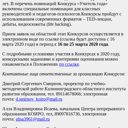
лет. В перечень номинаций Конкурса «Учитель года»
включены специальные номинации для классных
руководителей и педагогов-психологов.Конкурсы пройдут с
использованием современных форматов – TED-лекции,
дебаты, видеосюжеты (life hacking).
Прием заявок на областной этап Конкурсов осуществляется в
электронном виде по ссылке (ссылка будет доступна с 16
марта 2020 года) в период
с 16 по 25 марта 2020 года
.
С подробными условиями участия в Конкурсах в 2020 году,
конкурсными заданиями и критериями оценивания можно
ознакомиться в Положениях
по ссылке
.
Контактные лица ответственные за организацию Конкурсов:
Дмитрий Сергеевич Смирнов, проректор по учебно-
методической работе Калининградского областного института
развития образования, тел. 89114678066; электронная
почта:
d.smirnov_koiro@mail.ru
Алла Владимировна Исаева, начальник Центра непрерывного
образования КОИРО, тел, 89097816736, электронная
почта:
alisa3961@mail.ru