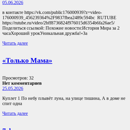
05.06.2026
в контакте https://vk.com/public176000939?z=video-
176000939_456239364%2F9837fbea2489c594bc RUTUBE
https://rutube.ru/video/2bff8736824f976015d6354b6fa26ae5/
Поделиться ссылкой: Похожие новости:История Мира за 2
часаХороший урокУникальная дружба!«За
Читать далее
«Только Мама»
Просмотров: 32
Нет комментариев
25.05.2026
Куплет 1 По небу плывёт луна, на улице тишина, А в доме не
спит одна
Читать далее