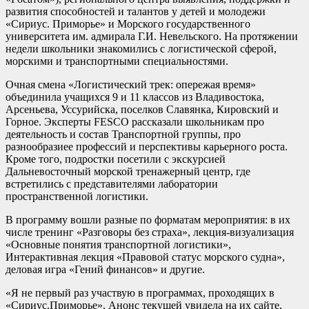
развития способностей и талантов у детей и молодежи
«Сириус. Приморье» и Морского государственного
университета им. адмирала Г.И. Невельского. На протяжении
недели школьники знакомились с логистической сферой,
морскими и транспортными специальностями.
Очная смена «Логистический трек: опережая время»
объединила учащихся 9 и 11 классов из Владивостока,
Арсеньева, Уссурийска, поселков Славянка, Кировский и
Горное. Эксперты FESCO рассказали школьникам про
деятельность и состав Транспортной группы, про
разнообразиее профессий и перспективы карьерного роста.
Кроме того, подростки посетили с экскурсией
Дальневосточный морской тренажерный центр, где
встретились с представителями лаборатории
пространственной логистики.
В программу вошли разные по форматам мероприятия: в их
числе тренинг «Разговоры без страха», лекция-визуализация
«Основные понятия транспортной логистики»,
Интерактивная лекция «Правовой статус морского судна»,
деловая игра «Гений финансов» и другие.
«Я не первый раз участвую в программах, проходящих в
«Сириус.Приморье». Анонс текущей увидела на их сайте,