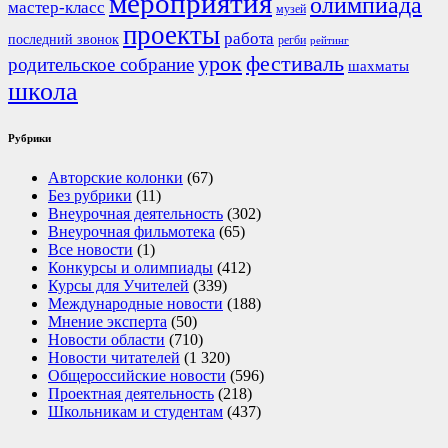
мероприятия
олимпиада
мастер-класс
музей
проекты
работа
последний звонок
регби
рейтинг
урок
фестиваль
родительское собрание
шахматы
школа
Рубрики
Авторские колонки
(67)
Без рубрики
(11)
Внеурочная деятельность
(302)
Внеурочная фильмотека
(65)
Все новости
(1)
Конкурсы и олимпиады
(412)
Курсы для Учителей
(339)
Международные новости
(188)
Мнение эксперта
(50)
Новости области
(710)
Новости читателей
(1 320)
Общероссийские новости
(596)
Проектная деятельность
(218)
Школьникам и студентам
(437)