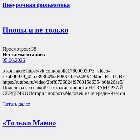
Внеурочная фильмотека
Пионы и не только
Просмотров: 38
Нет комментариев
05.06.2026
в контакте https://vk.com/public176000939?z=video-
176000939_456239364%2F9837fbea2489c594bc RUTUBE
https://rutube.ru/video/2bff8736824f976015d6354b6fa26ae5/
Поделиться ссылкой: Похожие новости:НЕ ЗАМЕРЗАЙ
СЕРДЕЧКОИстория добротыЧеловек из очереди«Чем он
Читать далее
«Только Мама»