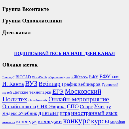
Группа Вконтакте
Группа Одноклассники
Дзен-канал
ПОДПИСЫВАЙТЕСЬ НА НАШ ДЗЕН-КАНАЛ
Облако меток
БФУ им.
БФУ
BIOCAD
«ЯКласс»
"Биокад"
WorldSkills
«Уроке цифры»
ВУЗ
Вебинар
И. Канта
График вебинаров
Гусевский
Московский
ЕГЭ
Детские технопарки
музей
Политех
Онлайн-мероприятие
Онлайн-зачёт
СПО
Онлайн-школа
Учи.ру
СНК Эврика
Спорт
диктант
иностранный язык
игра
Яндекс.Учебник
конкурс
курсы
колледж
колледжи
марафон
интенсив