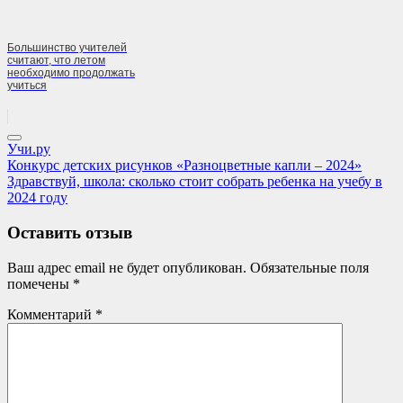
Большинство учителей
считают, что летом
необходимо продолжать
учиться
Учи.ру
Навигация
Previous
Конкурс детских рисунков «Разноцветные капли – 2024»
Post:
Next
Здравствуй, школа: сколько стоит собрать ребенка на учебу в
по
Post:
2024 году
записям
Оставить отзыв
Ваш адрес email не будет опубликован.
Обязательные поля
помечены
*
Комментарий
*