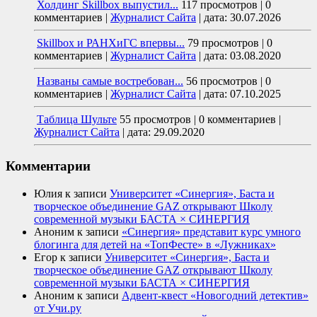
Холдинг Skillbox выпустил...
117 просмотров
|
0
комментариев
|
Журналист Сайта
|
дата: 30.07.2026
Skillbox и РАНХиГС впервы...
79 просмотров
|
0
комментариев
|
Журналист Сайта
|
дата: 03.08.2020
Названы самые востребован...
56 просмотров
|
0
комментариев
|
Журналист Сайта
|
дата: 07.10.2025
Таблица Шульте
55 просмотров
|
0 комментариев
|
Журналист Сайта
|
дата: 29.09.2020
Комментарии
Юлия
к записи
Университет «Синергия», Баста и
творческое объединение GAZ открывают Школу
современной музыки БАСТА × СИНЕРГИЯ
Аноним
к записи
«Синергия» представит курс умного
блогинга для детей на «ТопФесте» в «Лужниках»
Егор
к записи
Университет «Синергия», Баста и
творческое объединение GAZ открывают Школу
современной музыки БАСТА × СИНЕРГИЯ
Аноним
к записи
Адвент-квест «Новогодний детектив»
от Учи.ру