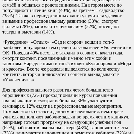
семьёй и общаться с родственниками. На втором месте по
популярности чтение книг (40%), на третьем – садоводство
(38%). Также в период длинных каникул учителя уделяют
внимание профессиональному развитию (33%), смотрят
фильмы (28%), занимаются рукоделием (22%), посещают
театры и выставки (14%).
«Рукоделие», «Отдых», «Сад и огород» вошли в топ-5
наиболее популярных тем среди пользователей «Увлечений» в
ОК. Порядка 40% всех, кто заходил в сервис с начала года,
смотрят контент, посвящённый именно этим хобби и
занятиям. Наряду с ними в топ-5 входят «Кулинария» и «Мода
и красота». Все те же разделы выделяются по количеству
контента, который пользователи соцсети выкладывают в
«Увлечения». ж
Для профессионального развития летом большинство
опрошенных (72%) проходят онлайн-курсы повышения
квалификации и смотрят вебинары, 36% участвуют в
семинарах, 12% ездят на профессиональные мероприятия.
Помимо этого, согласно данным исследования, некоторые
учителя выполняют рабочие задачи во время летних каникул,
например готовят программу на следующий учебный год
(62%), работают в школьном лагере (43%), заполняют отчеты
(33%), занимаются наполнением и ремонтом кабинета (32%) и