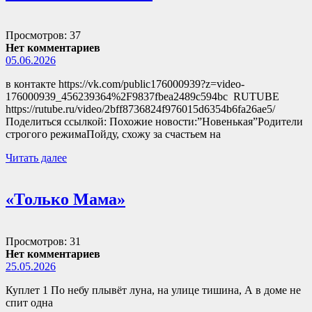
Просмотров: 37
Нет комментариев
05.06.2026
в контакте https://vk.com/public176000939?z=video-
176000939_456239364%2F9837fbea2489c594bc RUTUBE
https://rutube.ru/video/2bff8736824f976015d6354b6fa26ae5/
Поделиться ссылкой: Похожие новости:”Новенькая”Родители
строгого режимаПойду, схожу за счастьем на
Читать далее
«Только Мама»
Просмотров: 31
Нет комментариев
25.05.2026
Куплет 1 По небу плывёт луна, на улице тишина, А в доме не
спит одна