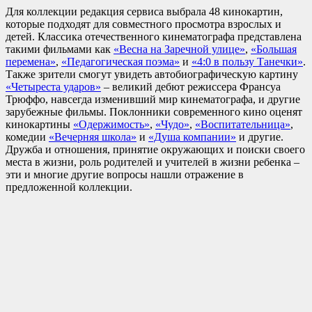
Для коллекции редакция сервиса выбрала 48 кинокартин,
которые подходят для совместного просмотра взрослых и
детей. Классика отечественного кинематографа представлена
такими фильмами как
«Весна на Заречной улице»
,
«Большая
перемена»
,
«Педагогическая поэма»
и
«4:0 в пользу Танечки»
.
Также зрители смогут увидеть автобиографическую картину
«Четыреста ударов»
– великий дебют режиссера Франсуа
Трюффо, навсегда изменивший мир кинематографа, и другие
зарубежные фильмы. Поклонники современного кино оценят
кинокартины
«Одержимость»
,
«Чудо»
,
«Воспитательница»
,
комедии
«Вечерняя школа»
и
«Душа компании»
и другие.
Дружба и отношения, принятие окружающих и поиски своего
места в жизни, роль родителей и учителей в жизни ребенка –
эти и многие другие вопросы нашли отражение в
предложенной коллекции.