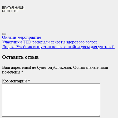
БРАТЬЯ НАШИ
МЕНЬШИЕ
Онлайн-мероприятие
Навигация
Previous
Участники TED раскрыли секреты здорового голоса
Post:
Next
Яндекс.Учебник выпустил новые онлайн-курсы для учителей
по
Post:
записям
Оставить отзыв
Ваш адрес email не будет опубликован.
Обязательные поля
помечены
*
Комментарий
*