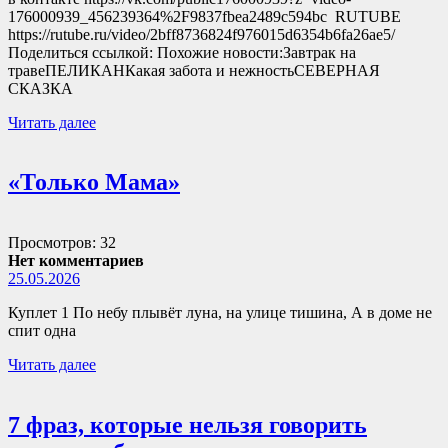
176000939_456239364%2F9837fbea2489c594bc RUTUBE
https://rutube.ru/video/2bff8736824f976015d6354b6fa26ae5/
Поделиться ссылкой: Похожие новости:Завтрак на
травеПЕЛИКАНКакая забота и нежностьСЕВЕРНАЯ
СКАЗКА
Читать далее
«Только Мама»
Просмотров: 32
Нет комментариев
25.05.2026
Куплет 1 По небу плывёт луна, на улице тишина, А в доме не
спит одна
Читать далее
7 фраз, которые нельзя говорить