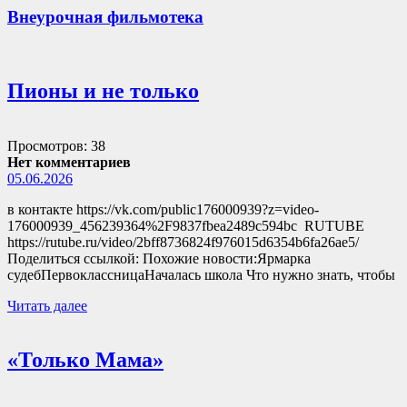
Внеурочная фильмотека
Пионы и не только
Просмотров: 38
Нет комментариев
05.06.2026
в контакте https://vk.com/public176000939?z=video-
176000939_456239364%2F9837fbea2489c594bc RUTUBE
https://rutube.ru/video/2bff8736824f976015d6354b6fa26ae5/
Поделиться ссылкой: Похожие новости:Ярмарка
судебПервоклассницаНачалась школа Что нужно знать, чтобы
Читать далее
«Только Мама»