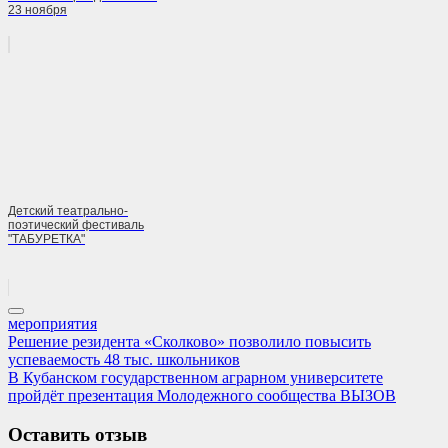
23 ноября
Детский театрально-
поэтический фестиваль
"ТАБУРЕТКА"
мероприятия
Навигация
Previous
Решение резидента «Сколково» позволило повысить
Post:
успеваемость 48 тыс. школьников
по
Next
В Кубанском государственном аграрном университете
записям
Post:
пройдёт презентация Молодежного сообщества ВЫЗОВ
Оставить отзыв