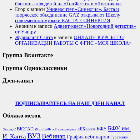
блогинга для детей на «ТопФесте» в «Лужниках»
Егор
к записи
Университет «Синергия», Баста и
творческое объединение GAZ открывают Школу
современной музыки БАСТА × СИНЕРГИЯ
Аноним
к записи
Адвент-квест «Новогодний детектив»
от Учи.ру
Журналист Сайта
к записи
ОНЛАЙН-КУРСЫ ПО
ОРГАНИЗАЦИИ РАБОТЫ С ФГИС «МОЯ ШКОЛА»
Группа Вконтакте
Группа Одноклассники
Дзен-канал
ПОДПИСЫВАЙТЕСЬ НА НАШ ДЗЕН-КАНАЛ
Облако меток
БФУ им.
БФУ
BIOCAD
«ЯКласс»
"Биокад"
WorldSkills
«Уроке цифры»
ВУЗ
Вебинар
И. Канта
График вебинаров
Гусевский