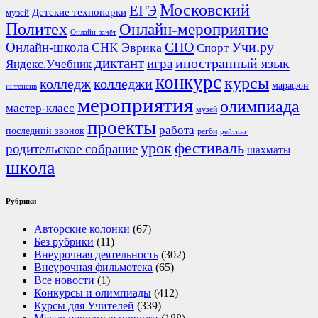
Московский
ЕГЭ
Детские технопарки
музей
Политех
Онлайн-мероприятие
Онлайн-зачёт
СПО
Онлайн-школа
Учи.ру
СНК Эврика
Спорт
диктант
иностранный язык
игра
Яндекс.Учебник
конкурс
курсы
колледж
колледжи
марафон
интенсив
мероприятия
олимпиада
мастер-класс
музей
проекты
работа
последний звонок
регби
рейтинг
урок
фестиваль
родительское собрание
шахматы
школа
Рубрики
Авторские колонки
(67)
Без рубрики
(11)
Внеурочная деятельность
(302)
Внеурочная фильмотека
(65)
Все новости
(1)
Конкурсы и олимпиады
(412)
Курсы для Учителей
(339)