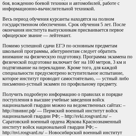
боя, вождению боевой техники и автомобилей, работе с
информационно-вычислительной техникой.
Весь период обучения курсанты находятся на полном
государственном обеспечении. Срок обучения 5 лет. После
окончания института выпускникам присваивается первое
офицерское звание — лейтенант.
Помимо успешной сдачи ЕГЭ по основным предметам
школьной программы, абитуриентам следует обратить
внимание на физическую подготовку. Программа экзамена по
физической подготовке включает бег на 100 метров, 3 км и
подтягивание на перекладине. Кроме того, для каждой
специальности предусмотрено вступительное испытание,
которое институт проводит самостоятельно, — устный либо
письменно-устный экзамен по профильному предмету.
Получить подробную информацию о правилах и порядке
поступления в высшие учебные заведения войск
национальной гвардии можно на ведомственных сайтах: –
http://пвивнг.рф/ — Пермский военный институт войск
национальной гвардии РФ; – http://svki.rosgvard.ru/ –
Саратовский военный ордена Жукова Краснознаменный
институт войск национальной гвардии РФ; –
http://nvi.rosgvard.ru/ – Новосибирский военный институт