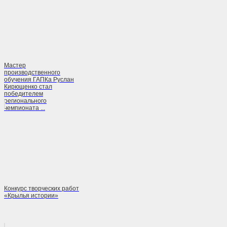
Мастер
производственного
обучения ГАПКа Руслан
Кирющенко стал
победителем
регионального
чемпионата ...
Конкурс творческих работ
«Крылья истории»