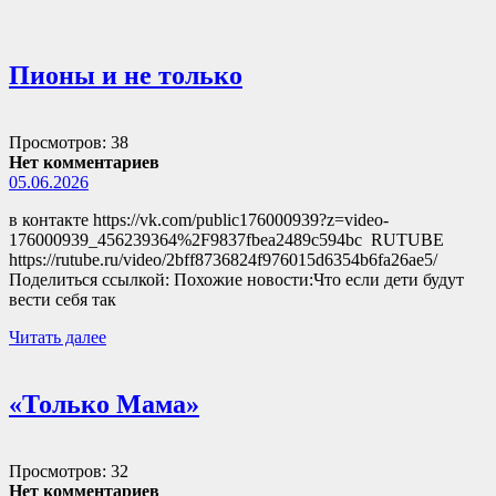
Пионы и не только
Просмотров: 38
Нет комментариев
05.06.2026
в контакте https://vk.com/public176000939?z=video-
176000939_456239364%2F9837fbea2489c594bc RUTUBE
https://rutube.ru/video/2bff8736824f976015d6354b6fa26ae5/
Поделиться ссылкой: Похожие новости:Что если дети будут
вести себя так
Читать далее
«Только Мама»
Просмотров: 32
Нет комментариев