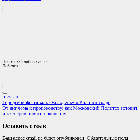
Проект «80 добрых дел к
Победе»
проекты
Навигация
Previous
Городской фестиваль «Велодень» в Калининграде
Post:
Next
От диплома к производству: как Московский Политех готовит
по
Post:
инженеров нового поколения
записям
Оставить отзыв
Ваш адрес email не будет опубликован.
Обязательные поля