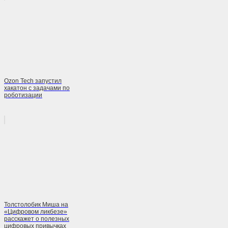
Ozon Tech запустил
хакатон с задачами по
роботизации
Толстолобик Миша на
«Цифровом ликбезе»
расскажет о полезных
цифровых привычках