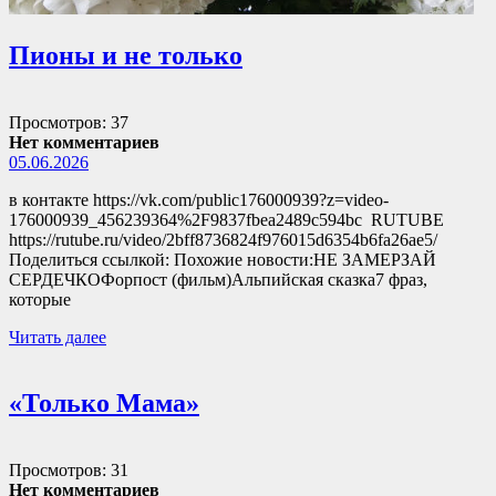
Пионы и не только
Просмотров: 37
Нет комментариев
05.06.2026
в контакте https://vk.com/public176000939?z=video-
176000939_456239364%2F9837fbea2489c594bc RUTUBE
https://rutube.ru/video/2bff8736824f976015d6354b6fa26ae5/
Поделиться ссылкой: Похожие новости:НЕ ЗАМЕРЗАЙ
СЕРДЕЧКОФорпост (фильм)Альпийская сказка7 фраз,
которые
Читать далее
«Только Мама»
Просмотров: 31
Нет комментариев