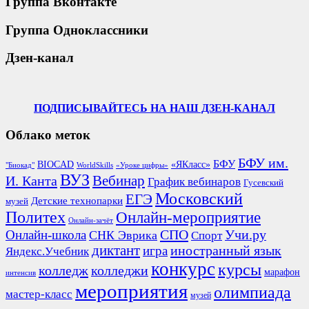
Группа Вконтакте
Группа Одноклассники
Дзен-канал
ПОДПИСЫВАЙТЕСЬ НА НАШ ДЗЕН-КАНАЛ
Облако меток
БФУ им.
БФУ
BIOCAD
«ЯКласс»
"Биокад"
WorldSkills
«Уроке цифры»
ВУЗ
Вебинар
И. Канта
График вебинаров
Гусевский
Московский
ЕГЭ
Детские технопарки
музей
Политех
Онлайн-мероприятие
Онлайн-зачёт
СПО
Онлайн-школа
Учи.ру
СНК Эврика
Спорт
диктант
иностранный язык
игра
Яндекс.Учебник
конкурс
курсы
колледж
колледжи
марафон
интенсив
мероприятия
олимпиада
мастер-класс
музей