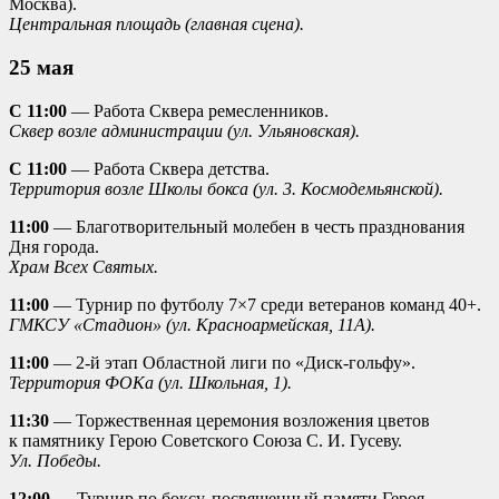
Москва).
Центральная площадь (главная сцена).
25 мая
С 11:00
— Работа Сквера ремесленников.
Сквер возле администрации (ул. Ульяновская).
С 11:00
— Работа Сквера детства.
Территория возле Школы бокса (ул. 3. Космодемьянской).
11:00
— Благотворительный молебен в честь празднования
Дня города.
Храм Всех Святых.
11:00
— Турнир по футболу 7×7 среди ветеранов команд 40+.
ГМКСУ «Стадион» (ул. Красноармейская, 11А).
11:00
— 2-й этап Областной лиги по «Диск-гольфу».
Территория ФОКа (ул. Школьная, 1).
11:30
— Торжественная церемония возложения цветов
к памятнику Герою Советского Союза С. И. Гусеву.
Ул. Победы.
12:00
— Турнир по боксу, посвященный памяти Героя