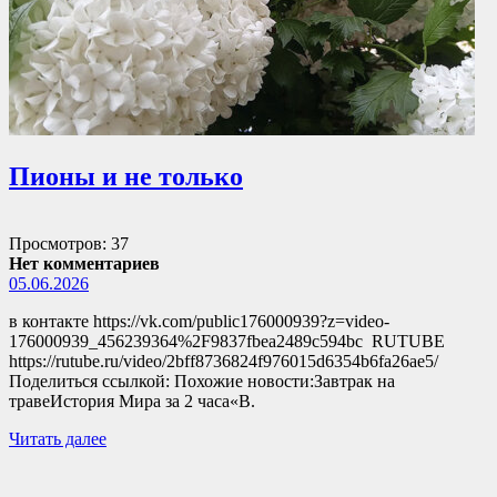
Пионы и не только
Просмотров: 37
Нет комментариев
05.06.2026
в контакте https://vk.com/public176000939?z=video-
176000939_456239364%2F9837fbea2489c594bc RUTUBE
https://rutube.ru/video/2bff8736824f976015d6354b6fa26ae5/
Поделиться ссылкой: Похожие новости:Завтрак на
травеИстория Мира за 2 часа«В.
Читать далее