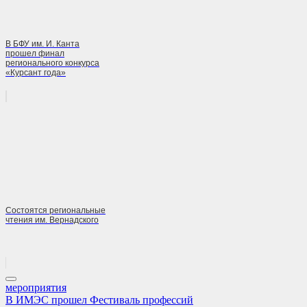
В БФУ им. И. Канта
прошел финал
регионального конкурса
«Курсант года»
Состоятся региональные
чтения им. Вернадского
мероприятия
Навигация
Previous
В ИМЭС прошел Фестиваль профессий