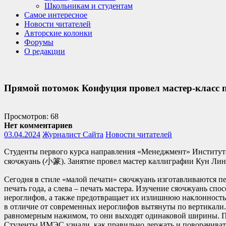
Школьникам и студентам
Самое интересное
Новости читателей
Авторские колонки
Форумы
О редакции
Прямой потомок Конфуция провел мастер-класс
Просмотров: 68
Нет комментариев
03.04.2024
Журналист Сайта
Новости читателей
Студенты первого курса направления «Менеджмент» Института
сяочжуань (小篆). Занятие провел мастер каллиграфии Кун Лин
Сегодня в стиле «малой печати» сяочжуань изготавливаются п
печать года, а слева – печать мастера. Изучение сяочжуань с
иероглифов, а также предотвращает их излишнюю наклонность 
в отличие от современных иероглифов вытянуты по вертикали. 
равномерным нажимом, то они выходят одинаковой ширины. Пр
Студенты ИМЭС узнали, как правильно держать и поворачивать