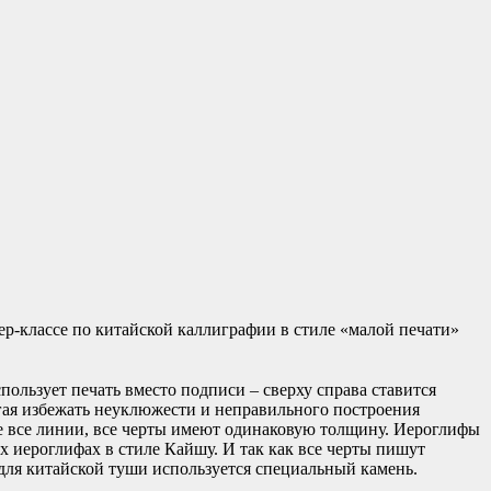
р-классе по китайской каллиграфии в стиле «малой печати»
ользует печать вместо подписи – сверху справа ставится
огая избежать неуклюжести и неправильного построения
е все линии, все черты имеют одинаковую толщину. Иероглифы
х иероглифах в стиле Кайшу. И так как все черты пишут
ля китайской туши используется специальный камень.