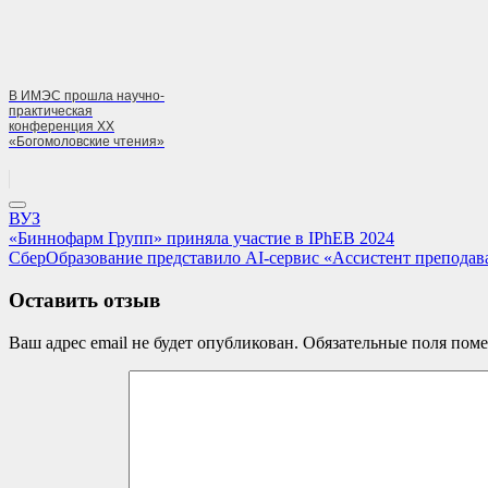
В ИМЭС прошла научно-
практическая
конференция XX
«Богомоловские чтения»
ВУЗ
Навигация
Previous
«Биннофарм Групп» приняла участие в IPhEB 2024
Post:
Next
СберОбразование представило AI-сервис «Ассистент преподав
по
Post:
записям
Оставить отзыв
Ваш адрес email не будет опубликован.
Обязательные поля пом