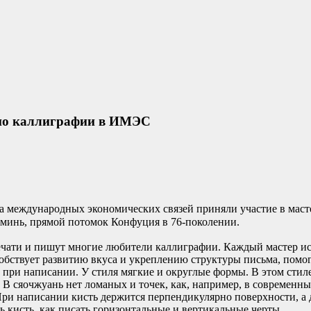
 по каллиграфии в ИМЭС
 международных экономических связей приняли участие в масте
минь, прямой потомок Конфуция в 76-поколении.
ечати и пишут многие любители каллиграфии. Каждый мастер исп
пособствует развитию вкуса и укреплению структуры письма, пом
при написании. У стиля мягкие и округлые формы. В этом стил
В сяочжуань нет ломаных и точек, как, например, в современны
и написании кисть держится перпендикулярно поверхности, а д
 кисть, как писать горизонтальные и вертикальные черты.