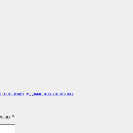
цию по осмотру домашних животных
ечены
*