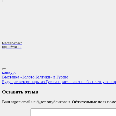
Мастер-класс
скрапбукинга
конкурс
Навигация
Previous
Выставка «Золото Балтики» в Гусеве
Post:
Next
Будущие ветеринары из Гусева приглашают на бесплатную ак
по
Post:
записям
Оставить отзыв
Ваш адрес email не будет опубликован.
Обязательные поля пом