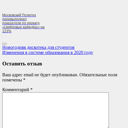
Московский Политех
перевыполнил
показатели по проекту
«Цифровые кафедры» на
123%
Навигация
Previous
Новогодняя дискотека для студентов
Post:
Next
Изменения в системе образования в 2020 году
по
Post:
записям
Оставить отзыв
Ваш адрес email не будет опубликован.
Обязательные поля
помечены
*
Комментарий
*