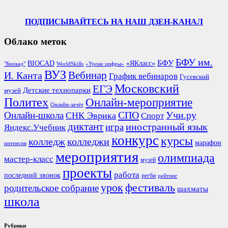
ПОДПИСЫВАЙТЕСЬ НА НАШ ДЗЕН-КАНАЛ
Облако меток
БФУ им.
БФУ
BIOCAD
«ЯКласс»
"Биокад"
WorldSkills
«Уроке цифры»
ВУЗ
Вебинар
И. Канта
График вебинаров
Гусевский
Московский
ЕГЭ
Детские технопарки
музей
Политех
Онлайн-мероприятие
Онлайн-зачёт
СПО
Онлайн-школа
Учи.ру
СНК Эврика
Спорт
диктант
иностранный язык
игра
Яндекс.Учебник
конкурс
курсы
колледж
колледжи
марафон
интенсив
мероприятия
олимпиада
мастер-класс
музей
проекты
работа
последний звонок
регби
рейтинг
урок
фестиваль
родительское собрание
шахматы
школа
Рубрики