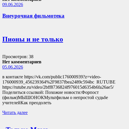
09.06.2026
Внеурочная фильмотека
Пионы и не только
Просмотров: 38
Нет комментариев
05.06.2026
в контакте https://vk.com/public176000939?z=video-
176000939_456239364%2F9837fbea2489c594bc RUTUBE
https://rutube.ru/video/2bff8736824f976015d6354b6fa26ae5/
Поделиться ссылкой: Похожие новости:Форпост
(фильм)МЫШОНОКМультфильм о непростой судьбе
учителейКак преодолеть
Читать далее