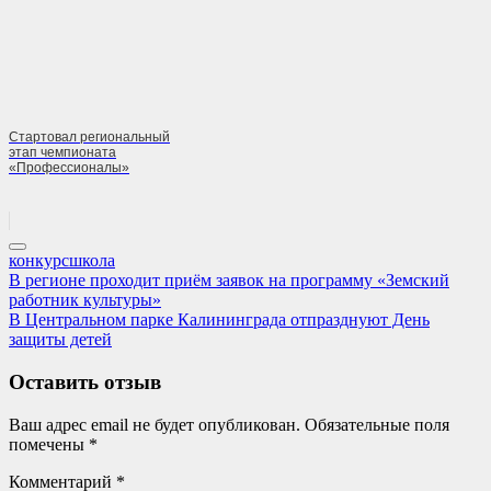
Стартовал региональный
этап чемпионата
«Профессионалы»
конкурс
школа
Навигация
Previous
В регионе проходит приём заявок на программу «Земский
Post:
работник культуры»
по
Next
В Центральном парке Калининграда отпразднуют День
записям
Post:
защиты детей
Оставить отзыв
Ваш адрес email не будет опубликован.
Обязательные поля
помечены
*
Комментарий
*