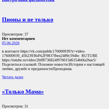
Пионы и не только
Просмотров: 37
Нет комментариев
05.06.2026
в контакте https://vk.com/public176000939?z=video-
176000939_456239364%2F9837fbea2489c594bc RUTUBE
https://rutube.ru/video/2bff8736824f976015d6354b6fa26ae5/
Поделиться ссылкой: Похожие новости:История о настоящей
любви, дружбе и преданностиПроходишь
Читать далее
«Только Мама»
Просмотров: 31