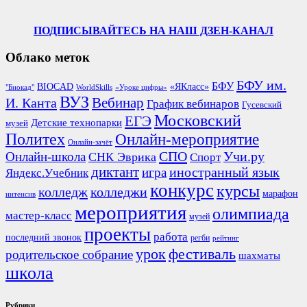
ПОДПИСЫВАЙТЕСЬ НА НАШ ДЗЕН-КАНАЛ
Облако меток
БФУ им.
БФУ
BIOCAD
«ЯКласс»
"Биокад"
WorldSkills
«Уроке цифры»
ВУЗ
Вебинар
И. Канта
График вебинаров
Гусевский
Московский
ЕГЭ
Детские технопарки
музей
Политех
Онлайн-мероприятие
Онлайн-зачёт
СПО
Онлайн-школа
Учи.ру
СНК Эврика
Спорт
диктант
иностранный язык
игра
Яндекс.Учебник
конкурс
курсы
колледж
колледжи
марафон
интенсив
мероприятия
олимпиада
мастер-класс
музей
проекты
работа
последний звонок
регби
рейтинг
урок
фестиваль
родительское собрание
шахматы
школа
Рубрики