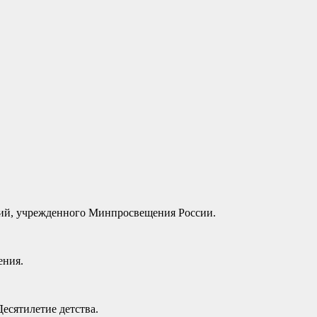
ений, учрежденного Минпросвещения России.
ения.
Десятилетие детства.