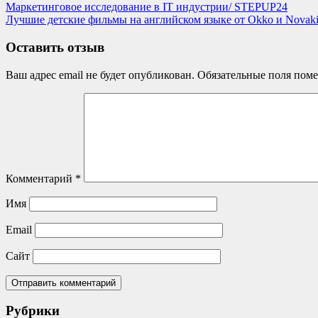
Навигация
Previous
Маркетинговое исследование в IT индустрии/ STEPUP24
Post:
Next
Лучшие детские фильмы на английском языке от Okko и Novak
по
Post:
записям
Оставить отзыв
Ваш адрес email не будет опубликован.
Обязательные поля пом
Комментарий
*
Имя
Email
Сайт
Рубрики