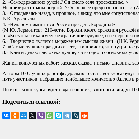
2. «Самодержавною рукой // Он смело сеял просвещенье, //
Не презирал страны родной: // Он знал ее предназначенье…» (А
3. «Оглядываясь назад, в прошлое, я вижу, что мне сопутствов
В.К. Арсеньева.
4. «Недаром помнит вся Россия про день Бородина!»
(М.Ю. Лермонтов): 210-летие Бородинского сражения русской 
5. «Космонавтика имеет безграничное будущее, и ее перспектив
6. «Творчество является выражением смысла жизни» (Н.К. Рери
7. «Самые лучшие праздники – те, что происходят внутри нас (
8. «Книги делают человека лучше, а это одно из основных усло
Жанры конкурсных работ: рассказ, сказка, письмо, дневник, за
Авторы 100 лучших работ федерального этапа конкурса будут
пять участников, набравших наибольшее количество баллов в 
По итогам конкурса будет издан сборник, в который войдут 10
Поделиться ссылкой: