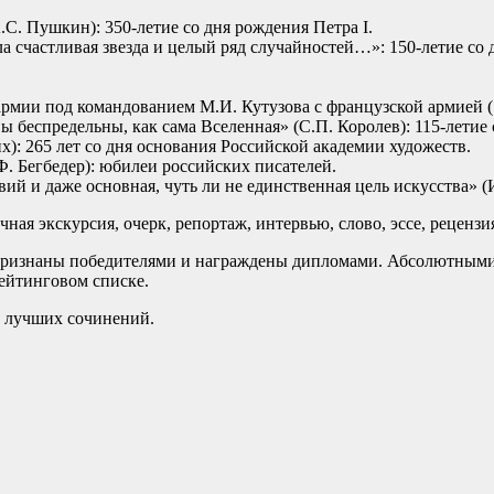
.С. Пушкин): 350-летие со дня рождения Петра I.
ала счастливая звезда и целый ряд случайностей…»: 150-летие со
армии под командованием М.И. Кутузова с французской армией (1
ы беспредельны, как сама Вселенная» (С.П. Королев): 115-летие
х): 265 лет со дня основания Российской академии художеств.
Ф. Бегбедер): юбилеи российских писателей.
вий и даже основная, чуть ли не единственная цель искусства» 
очная экскурсия, очерк, репортаж, интервью, слово, эссе, реценз
 признаны победителями и награждены дипломами. Абсолютными
рейтинговом списке.
0 лучших сочинений.