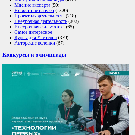
Мнение эксперта
(50)
Новости читателей
(1320)
Проектная деятельность
(218)
Внеурочная деятельность
(302)
Внеурочная фильмотека
(65)
Самое интересное
Курсы для Учителей
(339)
Авторские колонки
(67)
Конкурсы и олимпиады