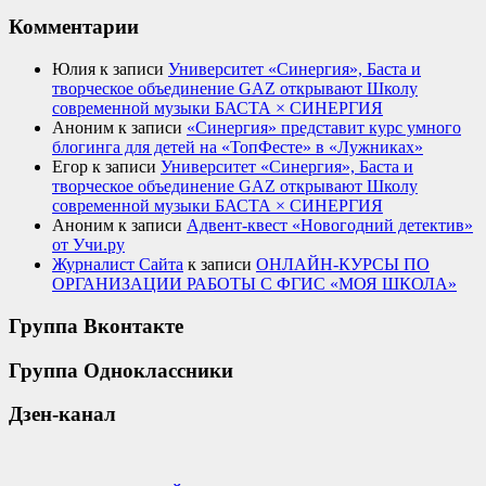
Комментарии
Юлия
к записи
Университет «Синергия», Баста и
творческое объединение GAZ открывают Школу
современной музыки БАСТА × СИНЕРГИЯ
Аноним
к записи
«Синергия» представит курс умного
блогинга для детей на «ТопФесте» в «Лужниках»
Егор
к записи
Университет «Синергия», Баста и
творческое объединение GAZ открывают Школу
современной музыки БАСТА × СИНЕРГИЯ
Аноним
к записи
Адвент-квест «Новогодний детектив»
от Учи.ру
Журналист Сайта
к записи
ОНЛАЙН-КУРСЫ ПО
ОРГАНИЗАЦИИ РАБОТЫ С ФГИС «МОЯ ШКОЛА»
Группа Вконтакте
Группа Одноклассники
Дзен-канал