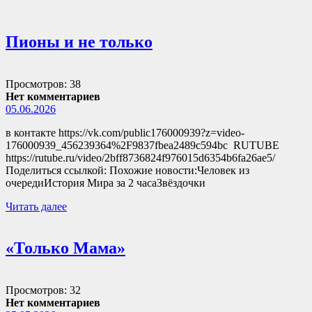
Пионы и не только
Просмотров: 38
Нет комментариев
05.06.2026
в контакте https://vk.com/public176000939?z=video-
176000939_456239364%2F9837fbea2489c594bc RUTUBE
https://rutube.ru/video/2bff8736824f976015d6354b6fa26ae5/
Поделиться ссылкой: Похожие новости:Человек из
очередиИстория Мира за 2 часаЗвёздочки
Читать далее
«Только Мама»
Просмотров: 32
Нет комментариев