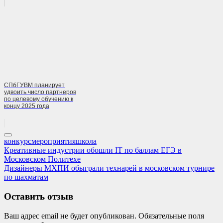
СПбГУВМ планирует
удвоить число партнеров
по целевому обучению к
концу 2025 года
конкурс
мероприятия
школа
Навигация
Previous
Креативные индустрии обошли IT по баллам ЕГЭ в
Post:
Московском Политехе
по
Next
Дизайнеры МХПИ обыграли технарей в московском турнире
записям
Post:
по шахматам
Оставить отзыв
Ваш адрес email не будет опубликован.
Обязательные поля