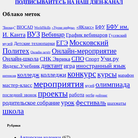
ПОДПИСЫВАЙТЕСЬ НА НАШ ДЗЕН-КАНАЛ
Облако меток
БФУ им.
БФУ
BIOCAD
«ЯКласс»
"Биокад"
WorldSkills
«Уроке цифры»
ВУЗ
Вебинар
И. Канта
График вебинаров
Гусевский
Московский
ЕГЭ
Детские технопарки
музей
Политех
Онлайн-мероприятие
Онлайн-зачёт
СПО
Онлайн-школа
Учи.ру
СНК Эврика
Спорт
диктант
иностранный язык
игра
Яндекс.Учебник
конкурс
курсы
колледж
колледжи
марафон
интенсив
мероприятия
олимпиада
мастер-класс
музей
проекты
работа
последний звонок
регби
рейтинг
урок
фестиваль
родительское собрание
шахматы
школа
Рубрики
Авторские колонки
(67)