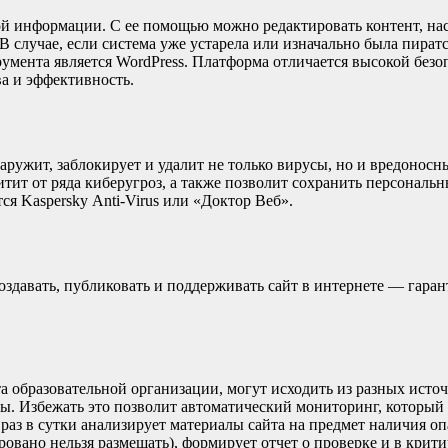
ой информации. С ее помощью можно редактировать контент, на
В случае, если система уже устарела или изначально была пира
румента является WordPress. Платформа отличается высокой без
а и эффективность.
аружит, заблокирует и удалит не только вирусы, но и вредонос
ит от ряда киберугроз, а также позволит сохранить персональн
я Kaspersky Anti-Virus или «Доктор Веб».
оздавать, публиковать и поддерживать сайт в интернете — гаран
а образовательной организации, могут исходить из разных исто
. Избежать это позволит автоматический мониторинг, который б
аз в сутки анализирует материалы сайта на предмет наличия о
ировано нельзя размещать), формирует отчет о проверке и в крит