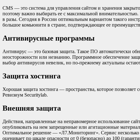
CMS — это система для управления сайтом и хранения закрыт
поэтому важно выбирать ее с максимальной внимательностью. 
в разы. Сегодня в России оптимальным вариантом такого инст
большое комьюнити в стране, подтверждающее ее преимуществ
Антивирусные программы
Антивирус — это базовая защита. Такое ПО автоматически обн
неосторожности или незнанию. Программное обеспечение защит
выбор антивирусов невелик, но по-прежнему актуальны остаютс
Защита хостинга
Хорошая защита хостинга — пространства, которое позволяет с
Ревизиум Securitylab.
Внешняя защита
Действия, направленные на неправомерное использование сайт
опубликовать на нем запрещенные или агитационные материалы
Оптимальное решение — «Л7.Мониторинг». Сервис несколько р
оценивает по шкале опасности от 0 (безопасно) до 100 (гарант