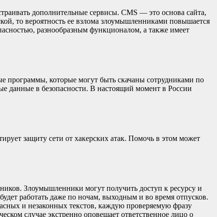
страивать дополнительные сервисы. CMS — это основа сайта,
тской, то вероятность ее взлома злоумышленниками повышается
опасностью, разнообразным функционалом, а также имеет
ные программы, которые могут быть скачаны сотрудниками по
ые данные в безопасности. В настоящий момент в России
тирует защиту сети от хакерских атак. Помочь в этом может
чников. Злоумышленники могут получить доступ к ресурсу и
удет работать даже по ночам, выходным и во время отпусков.
пасных и незаконных текстов, каждую проверяемую фразу
ическом случае экстренно оповещает ответственное лицо о