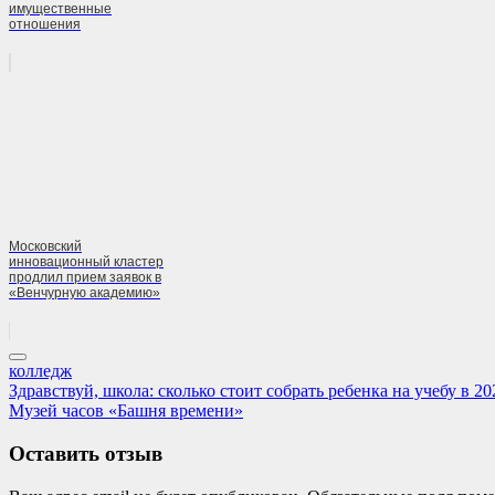
имущественные
отношения
Московский
инновационный кластер
продлил прием заявок в
«Венчурную академию»
колледж
Навигация
Previous
Здравствуй, школа: сколько стоит собрать ребенка на учебу в 20
Post:
Next
Музей часов «Башня времени»
по
Post:
записям
Оставить отзыв