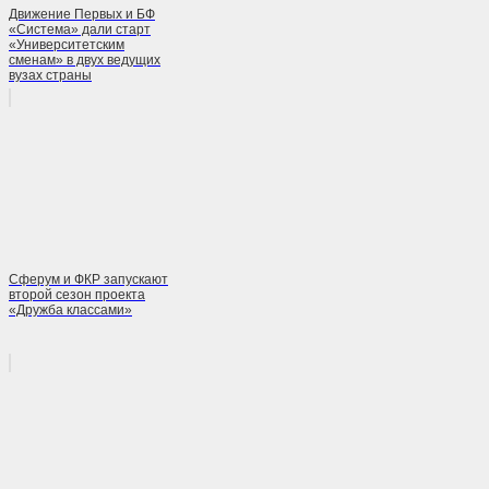
Движение Первых и БФ
«Система» дали старт
«Университетским
сменам» в двух ведущих
вузах страны
Сферум и ФКР запускают
второй сезон проекта
«Дружба классами»