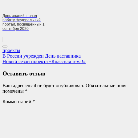
День знаний: начал
работу федеральный
портал, посвящённый 1
сентября 2020
проекты
Навигация
Previous
В России учрежден День наставника
Post:
Next
Новый сезон проекта «Классная тема!»
по
Post:
записям
Оставить отзыв
Ваш адрес email не будет опубликован.
Обязательные поля
помечены
*
Комментарий
*