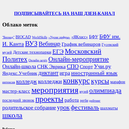
ПОДПИСЫВАЙТЕСЬ НА НАШ ДЗЕН-КАНАЛ
Облако меток
БФУ им.
БФУ
BIOCAD
«ЯКласс»
"Биокад"
WorldSkills
«Уроке цифры»
ВУЗ
Вебинар
И. Канта
График вебинаров
Гусевский
Московский
ЕГЭ
Детские технопарки
музей
Политех
Онлайн-мероприятие
Онлайн-зачёт
СПО
Онлайн-школа
Учи.ру
СНК Эврика
Спорт
диктант
иностранный язык
игра
Яндекс.Учебник
конкурс
курсы
колледж
колледжи
марафон
интенсив
мероприятия
олимпиада
мастер-класс
музей
проекты
работа
последний звонок
регби
рейтинг
урок
фестиваль
родительское собрание
шахматы
школа
Рубрики