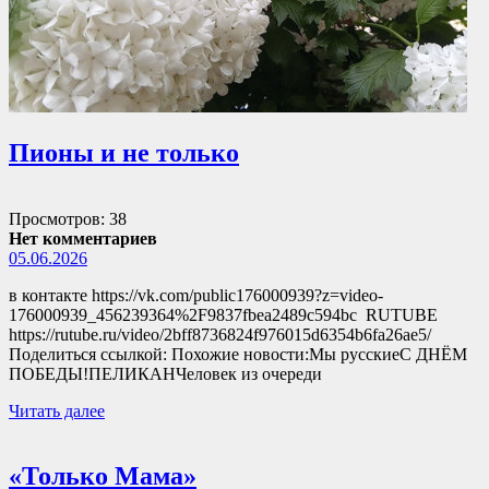
Пионы и не только
Просмотров: 38
Нет комментариев
05.06.2026
в контакте https://vk.com/public176000939?z=video-
176000939_456239364%2F9837fbea2489c594bc RUTUBE
https://rutube.ru/video/2bff8736824f976015d6354b6fa26ae5/
Поделиться ссылкой: Похожие новости:Мы русскиеС ДНЁМ
ПОБЕДЫ!ПЕЛИКАНЧеловек из очереди
Читать далее
«Только Мама»