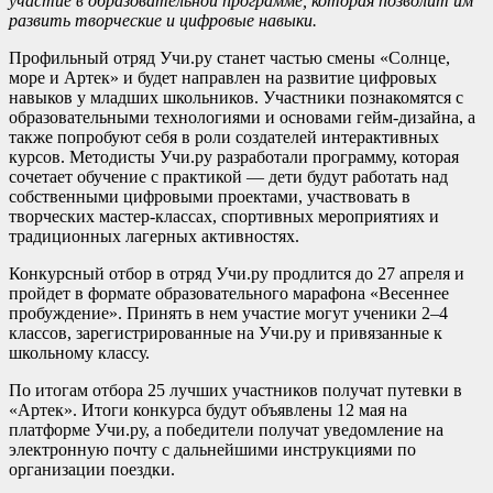
участие в образовательной программе, которая позволит им
развить творческие и цифровые навыки.
Профильный отряд Учи.ру станет частью смены «Солнце,
море и Артек» и будет направлен на развитие цифровых
навыков у младших школьников. Участники познакомятся с
образовательными технологиями и основами гейм-дизайна, а
также попробуют себя в роли создателей интерактивных
курсов. Методисты Учи.ру разработали программу, которая
сочетает обучение с практикой —
дети будут работать над
собственными цифровыми проектами, участвовать в
творческих мастер-классах, спортивных мероприятиях и
традиционных лагерных активностях.
Конкурсный отбор в отряд Учи.ру продлится до 27 апреля и
пройдет в формате образовательного марафона «Весеннее
пробуждение». Принять в нем участие могут ученики 2–4
классов, зарегистрированные на Учи.ру и привязанные к
школьному классу.
По итогам отбора 25 лучших участников получат путевки в
«Артек». Итоги конкурса будут объявлены 12 мая на
платформе Учи.ру, а победители получат уведомление на
электронную почту с дальнейшими инструкциями по
организации поездки.