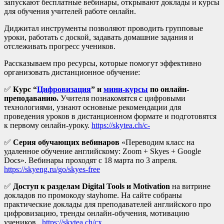
запускают бесплатные вебинары, открывают доклады и курсы
для обучения учителей работе онлайн.
Диджитал инструменты позволяют проводить групповые
уроки, работать с доской, задавать домашние задания и
отслеживать прогресс учеников.
Рассказываем про ресурсы, которые помогут эффективно
организовать дистанционное обучение:
✅
Курс “
Цифровизация
” и
мини-курсы
по онлайн-
преподаванию.
Учителя познакомятся с цифровыми
технологиями, узнают основные рекомендации для
проведения уроков в дистанционном формате и подготовятся
к первому онлайн-уроку.
https://skytea.ch/c-
✅
Серия обучающих вебинаров
«Переводим класс на
удаленное обучение английскому: Zoom + Skyes + Google
Docs». Вебинары проходят с 18 марта по 3 апреля.
https://skyeng.ru/go/skyes-free
✅
Доступ к разделам Digital Tools и Motivation
на витрине
докладов по промокоду stayhome. На сайте собраны
практические доклады для преподавателей английского про
цифровизацию, тренды онлайн-обучения, мотивацию
учеников.
https://skytea.ch/cx