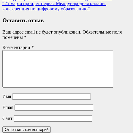
Post:
Next
“25 марта пройдет первая Международная онлайн-
по
Post:
конференция по цифровому образованию”
записям
Оставить отзыв
Ваш адрес email не будет опубликован.
Обязательные поля
помечены
*
Комментарий
*
Имя
Email
Сайт