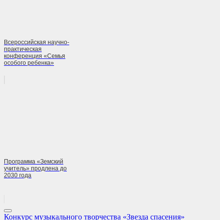
Всероссийская научно-
практическая
конференция «Семья
особого ребенка»
Программа «Земский
учитель» продлена до
2030 года
Навигация
Previous
Конкурс музыкального творчества «Звезда спасения»