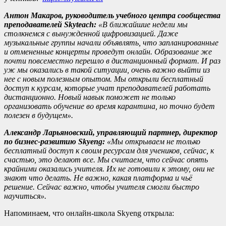
Антон Макаров, руководитель учебного центра сообщества
преподавателей Skyteach:
«
В ближайшие недели мы
столкнемся с вынужденной цифровизацией. Даже
музыкальные группы начали объявлять, что запланированные
и отмененные концерты проведут онлайн. Образование же
почти повсеместно перешло в дистанционный формат. И раз
уж мы оказались в такой ситуации, очень важно выйти из
нее с новым полезным опытом. Мы открыли бесплатный
доступ к курсам, которые учат преподавателей работать
дистанционно. Новый навык поможет не только
организовать обучение во время карантина, но точно будет
полезен в будущем
»
.
Александр Ларьяновский, управляющий партнер, директор
по бизнес-развитию Skyeng:
«
Мы открываем не только
бесплатный доступ к своим ресурсам для учеников, сейчас, к
счастью, это делают все. Мы считаем, что сейчас опять
крайними оказались учителя. Их не готовили к этому, они не
знают что делать. Не важно, какая платформа и чьё
решение. Сейчас важно, чтобы учителя смогли быстро
научиться
»
.
Напоминаем, что онлайн-школа Skyeng открыла: