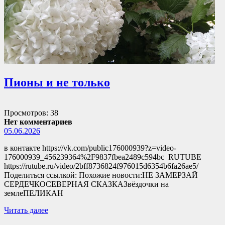
Пионы и не только
Просмотров: 38
Нет комментариев
05.06.2026
в контакте https://vk.com/public176000939?z=video-
176000939_456239364%2F9837fbea2489c594bc RUTUBE
https://rutube.ru/video/2bff8736824f976015d6354b6fa26ae5/
Поделиться ссылкой: Похожие новости:НЕ ЗАМЕРЗАЙ
СЕРДЕЧКОСЕВЕРНАЯ СКАЗКАЗвёздочки на
землеПЕЛИКАН
Читать далее